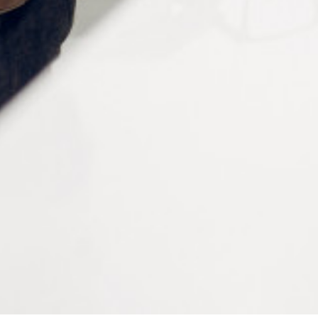
Informations complémentaires
Longueur
130 mm
Matière
Acier inoxydable
Poids
100 g
Conditionnement
à la pièce