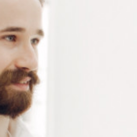
Pinces à ménisquer avec mors nylon de 18 mm – Pince
en inox utilisée pour galber le cerclage d’une monture
de lunette – mors de rechange et pince vendus à la
pièce
Connectez-vous
ou
créez un compte
pour voir le
prix de ce produit.
Notre demande d’ouverture de votre compte ne comporte aucun
engagement de votre part et ne vous oblige à rien. Elle est
destinée uniquement à permettre de mieux vous informer sur les
conditions commerciales applicables.
Les données à caractère personnel que nous collectons sont
régis par notre
politique de confidentialité.
Modèle