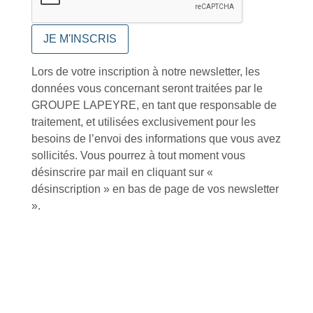
Lors de votre inscription à notre newsletter, les
Foire aux questions
données vous concernant seront traitées par le
GROUPE LAPEYRE, en tant que responsable de
traitement, et utilisées exclusivement pour les
besoins de l’envoi des informations que vous avez
sollicités. Vous pourrez à tout moment vous
désinscrire par mail en cliquant sur «
Inscription à la newsletter
désinscription » en bas de page de vos newsletter
».
J'accepte de recevoir la lettre d'information
Envoyer
Alternative:
Services et Produits