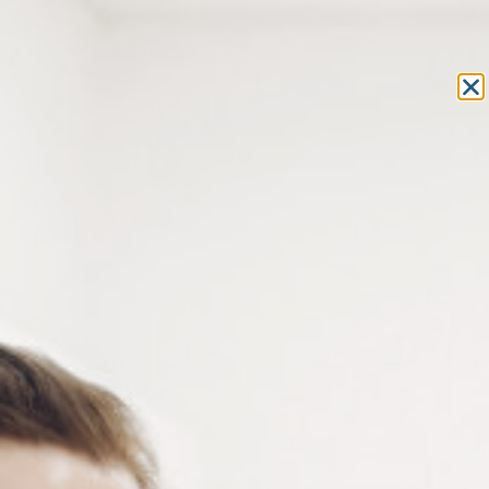
Equipement et outillage
pour les professionnels de l’optique
MON COMPTE
MON PANIER
ACCUEIL
»
OUTILLAGE
»
PINCES
»
PINCE À MÉNISQUER
» PINCE À
MÉNISQUER MORS NYLON 18 MM
PINCE À MÉNISQUER MORS
NYLON 18 MM