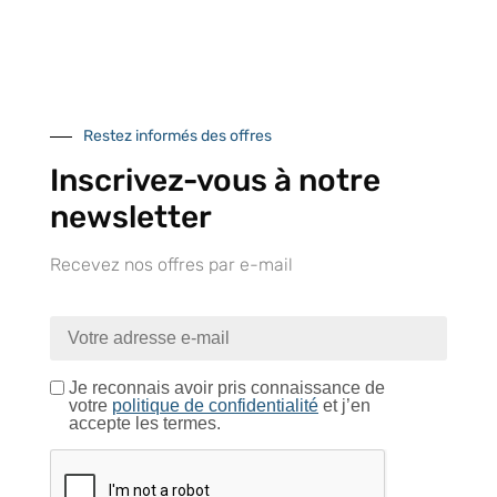
Près de 5000
9 commerciaux
4 modes de paiement
références produits
dédiés en France et
Paiement CB
DOM-TOM
sécurisé
Restez informés des offres
Inscrivez-vous à notre
newsletter
Catalogue
Recevez nos offres par e-mail
Tutoriels Vidéos
Je reconnais avoir pris connaissance de
votre
politique de confidentialité
et j’en
accepte les termes.
Conseils et astuces