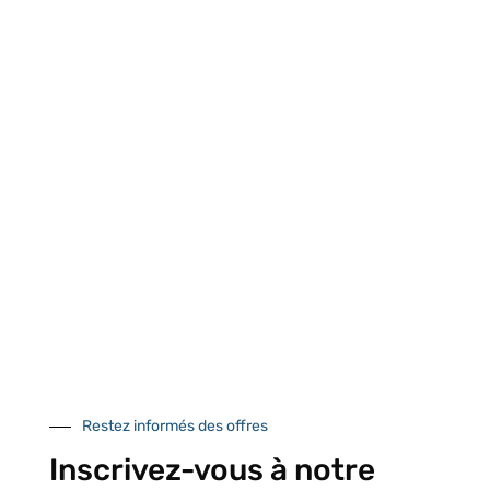
Retrait gratuit au
Expédition 24/48h
Livraison en France
centre logistique
et à l’international
d’Isneauville
Près de 5000
9 commerciaux
4 modes de paiement
références produits
dédiés en France et
Paiement CB
DOM-TOM
sécurisé
Restez informés des offres
Catalogue
Inscrivez-vous à notre