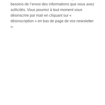
Inscription à la newsletter
besoins de l’envoi des informations que vous avez
sollicités. Vous pourrez à tout moment vous
désinscrire par mail en cliquant sur «
désinscription » en bas de page de vos newsletter
J'accepte de recevoir la lettre d'information
».
Envoyer
Alternative:
Services et Produits
Lapeyre et moi
Catalogue
Commande par référence produit
Mon compte
Mes produits favoris
Qui sommes-nous ?
Conditions Générales de Vente
Notre vision et nos valeurs
Modalités de paiement
Notre équipe
Politique de retour produits
L'outillage by Lapeyre
Livraison
Notre engagement qualité
Click and Collect
Actualités
Nous rejoindre