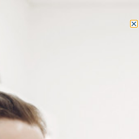
Equipement et outillage
pour les professionnels de l’optique
MON COMPTE
MON PANIER
ACCUEIL
»
OUTILLAGE
»
PINCES
»
PINCE À MÉNISQUER
» PINCE À
MENISQUER ET À COURBER MORS NYLON
PINCE À MENISQUER ET À
COURBER MORS NYLON