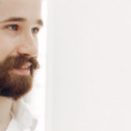
Pince pour l’ajustage des ponts, embouts et branches
(largeur 12mm) – acier inoxydable – 140mm. 100g
Connectez-vous
ou
créez un compte
pour voir le
prix de ce produit.
Notre demande d’ouverture de votre compte ne comporte aucun
engagement de votre part et ne vous oblige à rien. Elle est
destinée uniquement à permettre de mieux vous informer sur les
conditions commerciales applicables.
Les données à caractère personnel que nous collectons sont
régis par notre
politique de confidentialité.
Modèle
Alternative: