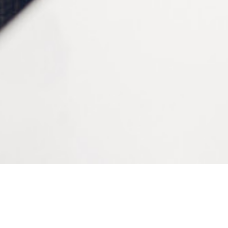
Modèle
Mors de rechange, Pince
CONTACTEZ-NOUS
Tél :
+33 (0)2 35 07 81 41
Du lundi au vendredi
9h-12h et 13h30–17h
Bienvenue sur le site