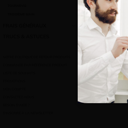
Bienve
TOURNEVIS
TROISIÈME MAIN
Vous e
FRAIS GÉNÉRAUX
TRUCS & ASTUCES
NOTRE POLITIQUE DE RETOUR PRODUITS
COMMANDE PAR RÉFÉRENCE PRODUIT
LISTE DE SOUHAITS
PROMOTIONS
MON COMPTE
CONTACTEZ-NOUS
BESOIN D’AIDE ?
S’INSCRIRE À LA NEWSLETTER