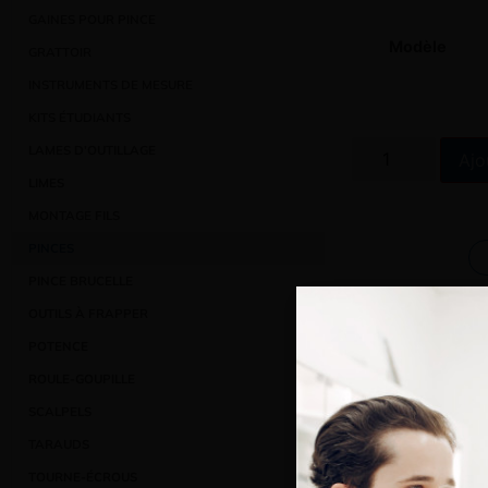
GAINES POUR PINCE
Modèle
GRATTOIR
INSTRUMENTS DE MESURE
KITS ÉTUDIANTS
LAMES D’OUTILLAGE
Ajo
LIMES
MONTAGE FILS
PINCES
PINCE BRUCELLE
Ajout
OUTILS À FRAPPER
POTENCE
ROULE-GOUPILLE
SCALPELS
TARAUDS
TOURNE-ÉCROUS