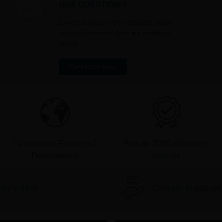
UNE QUESTION ?
» en bas de page de vos newslett
Envoyez-nous votre message. Nous
vous répondrons dans les meilleurs
délais
Contactez-nous
Livraison en France et à
Près de 5000 références
l’international
produits
iels Vidéos
Conseils et astuces