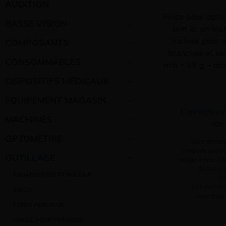
AUDITION
Pince pour opti
BASSE VISION
mm et un mors
incliner pour 
COMPOSANTS
branches et te
CONSOMMABLES
mm – 95 g – mor
DISPOSITIFS MÉDICAUX
EQUIPEMENT MAGASIN
Connectez-v
MACHINES
voir
OPTOMÉTRIE
Notre demand
comporte aucun 
OUTILLAGE
oblige à rien. El
de mieux v
EQUARISSOIRS ET BOCFIL®
co
Les données
ETAUX
collectons
FORET PERCEUSE
FRAISE POUR PERCEUSE