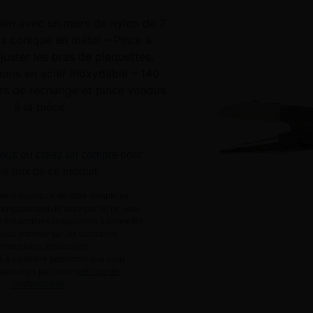
cien avec un mors de nylon de 7
 conique en métal – Pince à
ajuster les bras de plaquettes,
nons en acier inoxydable – 140
s de rechange et pince vendus
à la pièce
ous
ou
créez un compte
pour
 le prix de ce produit.
e d’ouverture de votre compte ne
engagement de votre part et ne vous
le est destinée uniquement à permettre
ous informer sur les conditions
mmerciales applicables.
 à caractère personnel que nous
 sont régis par notre
politique de
confidentialité.