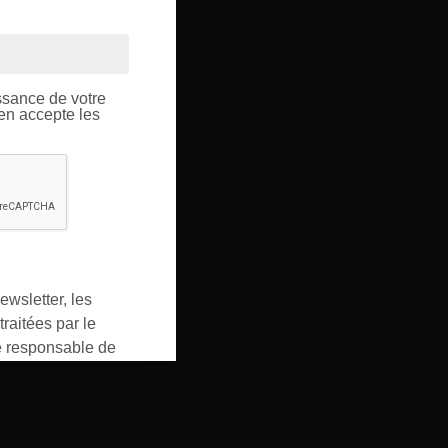
OUPE
ptique.
ssance de votre
’en accepte les
ewsletter, les
raitées par le
responsable de
ment pour les
ons que vous avez
oment vous
ur « désinscription