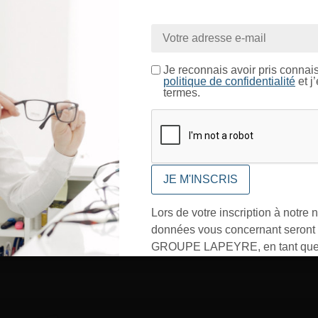
nue sur le site LAPEYRE GR
ntrez dans un espace réservé aux professionnels de l’o
Je certifie être un professionnel de l’optique.
Je reconnais avoir pris connai
politique de confidentialité
et j
termes.
CONFIRMER
Lors de votre inscription à notre n
données vous concernant seront t
GROUPE LAPEYRE, en tant que 
traitement, et utilisées exclusive
besoins de l’envoi des informati
sollicités. Vous pourrez à tout m
désinscrire par mail en cliquant s