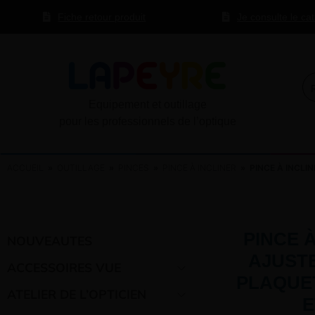
Fiche retour produit
Je consulte le ca
Equipement et outillage
pour les professionnels de l’optique
ACCUEIL
»
OUTILLAGE
»
PINCES
»
PINCE À INCLINER
» PINCE À INCLI
PINCE 
NOUVEAUTES
AJUST
ACCESSOIRES VUE
PLAQUE
ATELIER DE L’OPTICIEN
E