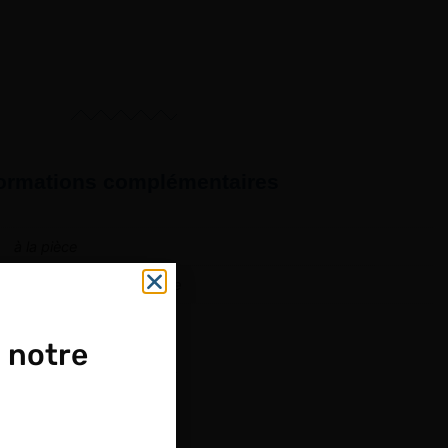
formations complémentaires
à la pièce
Mors de rechange, Pince
 notre