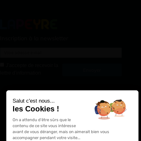
Inscription à la newsletter
J'accepte de recevoir la
Envoyer
lettre d'information
Alternative:
Salut c'est nous...
les Cookies !
On a attendu d'être sûrs que le
contenu de ce site vous intéresse
avant de vous déranger, mais on aimerait bien vous
accompagner pendant votre visite...