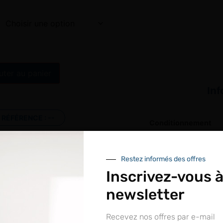
Alternative:
uter au panier
In
RÉFÉRENCE :
--
Conditionnement
er à ma liste de souhaits
Modèle
Restez informés des offres
Inscrivez-vous à
newsletter
Recevez nos offres par e-mail