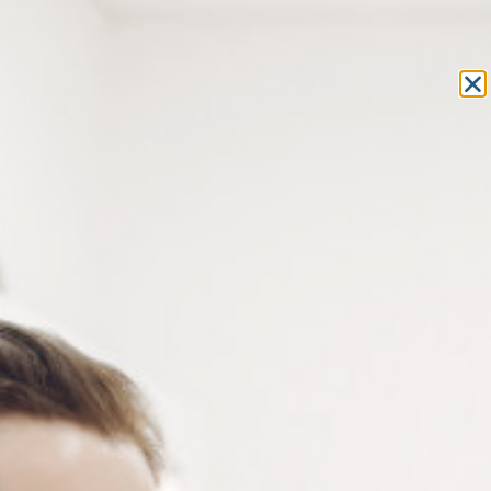
Equipement et outillage
pour les professionnels de l’optique
MON COMPTE
MON PANIER
ACCUEIL
»
OUTILLAGE
»
PINCES
»
PINCE À COUPER
» PINCE À
AJUSTER LES MONTURES PERCÉES
PINCE À AJUSTER LES
MONTURES PERCÉES