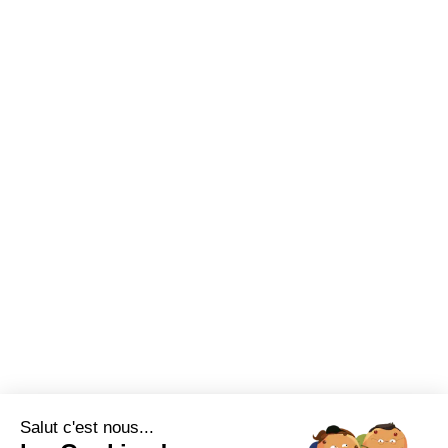
Nous sommes à votre écoute au
Nouveaux produits
+33 (0)2 35 07 81 41
Made in France
Conseils et astuces
Sur-mesure
Tutos Vidéos
Confort visuel
Foire aux questions
Assortiments
Nous contacter
Promotions
Destockage
Exclusivité WEB
Restons connectés
Salut c'est nous...
Mentions légales
Politique de confidentialité
Plan du site