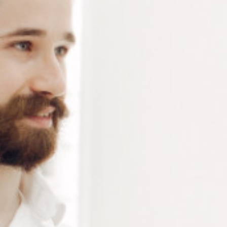
Acier inoxydable. 135 mm. 120g
Connectez-vous
ou
créez un compte
pour voir le
prix de ce produit.
Notre demande d’ouverture de votre compte ne comporte aucun
engagement de votre part et ne vous oblige à rien. Elle est
destinée uniquement à permettre de mieux vous informer sur les
conditions commerciales applicables.
Les données à caractère personnel que nous collectons sont
régis par notre
politique de confidentialité.
Modèle
Alternative:
Ajouter au panier