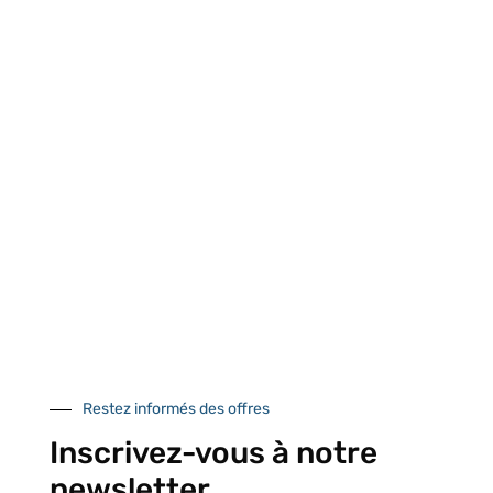
Retrait gratuit au
Expédition 24/48h
Livraison en France
centre logistique
et à l’international
d’Isneauville
Près de 5000
9 commerciaux
4 modes de paiement
références produits
dédiés en France et
Paiement CB
DOM-TOM
sécurisé
Restez informés des offres
Catalogue
Inscrivez-vous à notre
newsletter