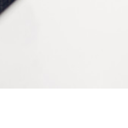
Modèle
Mors de rechange, Pince
CONTACTEZ-NOUS
Tél :
+33 (0)2 35 07 81 41
Du lundi au vendredi
9h-12h et 13h30–17h
Bienvenue sur le site