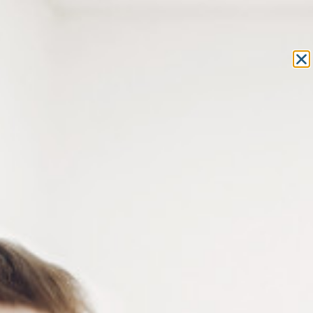
Equipement et outillage
pour les professionnels de l’optique
MON COMPTE
MON PANIER
ACCUEIL
»
ATELIER DE L'OPTICIEN
»
POLISSOIRS
»
MEULETTES
»
PETITE MEULE DE POLISSAGE EN SCOTCH BRITE
PETITE MEULE DE POLISSAGE
EN SCOTCH BRITE