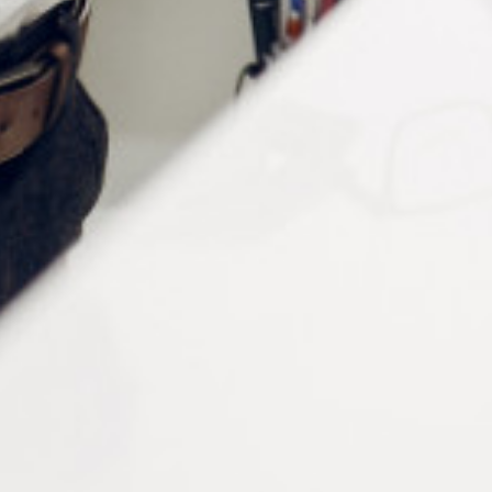
Scotch brite
Forme
Conique
Conditionnement
Lot de 2 pièces
Vous aimerez peut-être aussi…