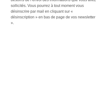
sollicités. Vous pourrez à tout moment vous
désinscrire par mail en cliquant sur «
désinscription » en bas de page de vos newsletter
».
Inscription à la newsletter
J'accepte de recevoir la lettre d'information
Envoyer
Alternative:
Services et Produits
Lapeyre et moi
Catalogue
Commande par référence produit
Mon compte
Mes produits favoris
Qui sommes-nous ?
Conditions Générales de Vente
Notre vision et nos valeurs