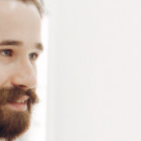
Brosse de polissage en scotch brite de Ø 20 mm idéal
pour réaliser un lustrage très brillant
Connectez-vous
ou
créez un compte
pour voir le
prix de ce produit.
Notre demande d’ouverture de votre compte ne comporte aucun
engagement de votre part et ne vous oblige à rien. Elle est
destinée uniquement à permettre de mieux vous informer sur les
conditions commerciales applicables.
Les données à caractère personnel que nous collectons sont
régis par notre
politique de confidentialité.
Alternative:
Ajouter au panier
RÉFÉRENCE :
BR075