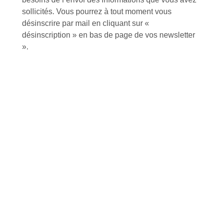
sollicités. Vous pourrez à tout moment vous
désinscrire par mail en cliquant sur «
désinscription » en bas de page de vos newsletter
».
Inscription à la newsletter
J'accepte de recevoir la lettre d'information
Envoyer
Alternative:
Services et Produits
Lapeyre et moi
Catalogue
Commande par référence produit
Mon compte
Mes produits favoris
Qui sommes-nous ?
Conditions Générales de Vente
Notre vision et nos valeurs