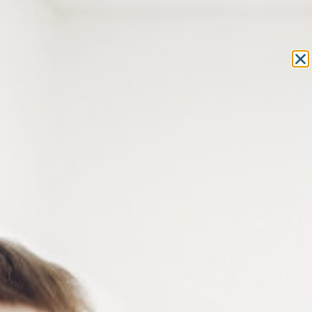
Equipement et outillage
pour les professionnels de l’optique
MON COMPTE
MON PANIER
ACCUEIL
»
ATELIER DE L'OPTICIEN
»
POLISSOIRS
»
MEULETTES
»
PETITE MEULE DE POLISSAGE EN FLANELLE
PETITE MEULE DE POLISSAGE
EN FLANELLE