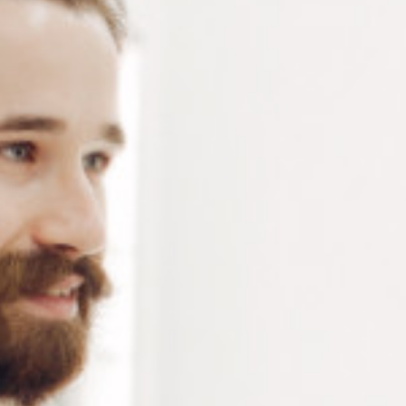
Brosse de polissage en flanelle de Ø 22 mm idéal pour
réaliser un lustrage très brillant – 2 pièces
Connectez-vous
ou
créez un compte
pour voir le
prix de ce produit.
Notre demande d’ouverture de votre compte ne comporte aucun
engagement de votre part et ne vous oblige à rien. Elle est
destinée uniquement à permettre de mieux vous informer sur les
conditions commerciales applicables.
Les données à caractère personnel que nous collectons sont
régis par notre
politique de confidentialité.
Alternative:
Ajouter au panier
RÉFÉRENCE :
BR079