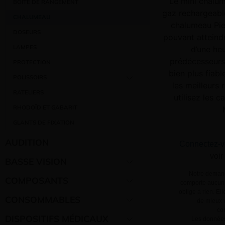
Le mini chalum
BOÎTE DE RANGEMENT
gaz rechargeable.
CHALUMEAU
chalumeau Pie
DOSEURS
pouvant atteind
LAMPES
d’une he
prédécesseurs
PROTECTION
bien plus fiabl
POLISSOIRS
les meilleurs
RATELIERS
utilisez les 
RHODOÏD ET GABARIT
GLANTS DE FIXATION
AUDITION
Connectez-v
voir
BASSE VISION
Notre demand
COMPOSANTS
comporte aucun 
oblige à rien. El
CONSOMMABLES
de mieux v
co
DISPOSITIFS MÉDICAUX
Les données