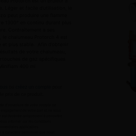
eau Protorch est un bruleur à
 Léger et facile d’utilisation, le
zo peut produire une flamme
re 1300° en continu durant plus
ure. Contraitement a ses
, le chalumeau Protorch 4 est
e et plus stable. Afin d’obtenir
 résultats de votre chalumeau,
cartouches de gaz spécifiques
Miniflam 400 ml
ous
ou
créez un compte
pour
 le prix de ce produit.
e d’ouverture de votre compte ne
engagement de votre part et ne vous
le est destinée uniquement à permettre
ous informer sur les conditions
mmerciales applicables.
 à caractère personnel que nous