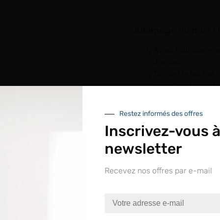
Allumage du mini 
Avant l’allumage, a
d’aération.
Tourner le bouton 
jusqu’à entendre le
Presser le bouton
Pour éteindre, tou
Restez informés des offres
montre jusqu’à la b
Inscrivez-vous à
Réglage de la flam
newsletter
L’aspect de la flamme et
Recevez nos offres par e-mail
nue sur le site LAPEYRE GR
Tourner le bouton 
flux de gaz et la f
pour accroître la f
ntrez dans un espace réservé aux professionnels de l’o
Tourner la bague d’