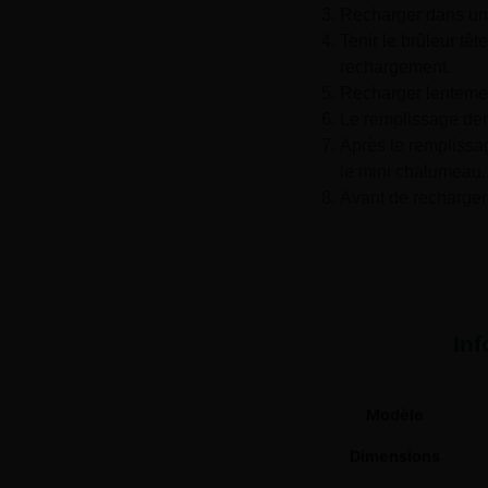
Recharger dans un l
Tenir le brûleur tê
rechargement.
Recharger lentemen
Le remplissage dem
Après le remplissag
le mini chalumeau.
Avant de recharger 
In
Modèle
Dimensions