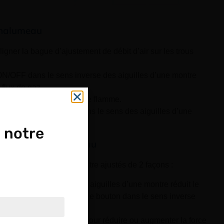
chalumeau
ligner la bague d’ajustement de débit d’air sur les trous
ON/OFF dans le sens inverse des aiguilles d’une montre
 flux de gaz.
 ON/OFF pour produire une flamme.
rner le bouton ON/OFF dans le sens des aiguilles d’une
utée.
 notre
me du mini chalumeau
 sa température peuvent être ajustés de 2 façons :
OUPE
ON/OFF dans le sens des aiguilles d’une montre réduit le
orce de la flamme. Tourner le bouton dans le sens inverse
orce de la flamme.
ptique.
ajustement de flux d’air pour réduire ou augmenter la force