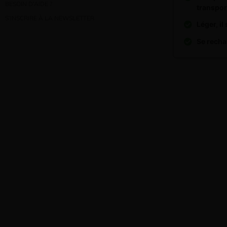
BESOIN D’AIDE ?
transpor
S’INSCRIRE À LA NEWSLETTER
Léger, i
Se rech