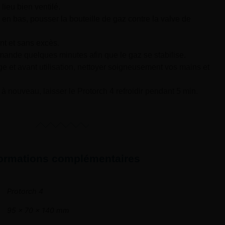
ieu bien ventilé.
te en bas, pousser la bouteille de gaz contre la valve de
t et sans excès.
ande quelques minutes afin que le gaz se stabilise.
e et avant utilisation, nettoyer soigneusement vos mains et
à nouveau, laisser le Protorch 4 refroidir pendant 5 min.
formations complémentaires
Protorch 4
95 x 70 x 140 mm