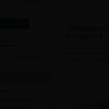
 sont régis par notre
politique de
confidentialité.
Alternative:
uter au panier
Utilisation
Protorch4
ÉFÉRENCE :
CH214
Le mini chalumeau est pr
petites pièces. Avec un
er à ma liste de souhaits
le bruleur à gaz Protorch 
e Piezo
e : 1h20 en continu
cis et facilement