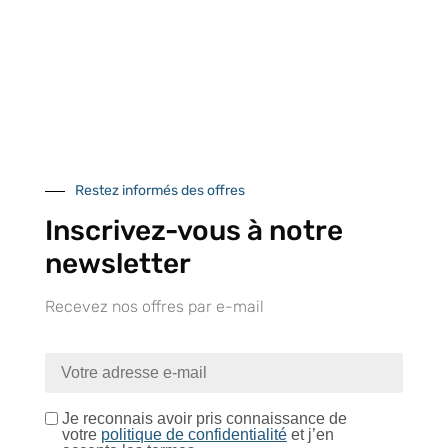
centre logistique
et à l’international
d’Isneauville
Près de 5000
9 commerciaux
4 modes de paiement
références produits
dédiés en France et
Paiement CB
DOM-TOM
sécurisé
Restez informés des offres
Inscrivez-vous à notre
newsletter
Catalogue
Recevez nos offres par e-mail
Tutoriels Vidéos
Je reconnais avoir pris connaissance de
votre
politique de confidentialité
et j’en