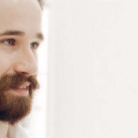
Lames de rechange pour tournevis TO118 sur support
bois – lames plates (1.2 – 1.5 – 1.8 et 2.3 mm) et lames
cruciformes (1.5 et 2.0 mm) – conditionné en sachet de
3 pièces
Connectez-vous
ou
créez un compte
pour voir le
prix de ce produit.
Notre demande d’ouverture de votre compte ne comporte aucun
engagement de votre part et ne vous oblige à rien. Elle est
destinée uniquement à permettre de mieux vous informer sur les
conditions commerciales applicables.
Les données à caractère personnel que nous collectons sont
régis par notre
politique de confidentialité.
Type