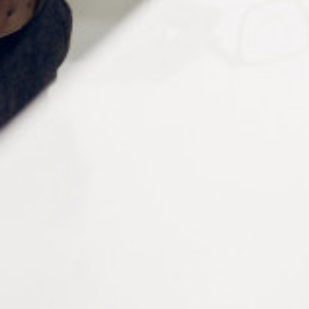
Informations complémentaires
Type
Cruciforme, Plat
Diamètre
1.2 mm, 1.5 mm, 1.8 mm, 2.0 mm, 2.3 mm
Fabrication
Made in France
Conditionnement
Tournevis : à la pièce
Lames : par lot de 3 pièces