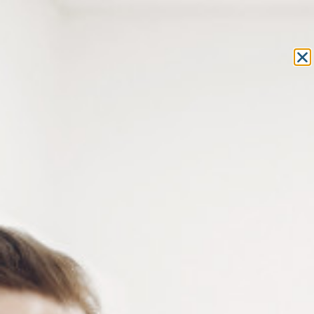
Equipement et outillage
pour les professionnels de l’optique
MON COMPTE
MON PANIER
ACCUEIL
»
OUTILLAGE
»
LAMES D'OUTILLAGE
» LAMES DE
RECHANGE POUR TOURNEVIS SUR SUPPORT BOIS
LAMES DE RECHANGE POUR
TOURNEVIS SUR SUPPORT BOIS