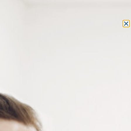
Equipement et outillage
pour les professionnels de l’optique
MON COMPTE
MON PANIER
ACCUEIL
»
OUTILLAGE
»
LAMES D'OUTILLAGE
» LAMES PLATES ET
CRUCIFORMES POUR TOURNEVIS À MORILLE TO101
LAMES PLATES ET
CRUCIFORMES POUR