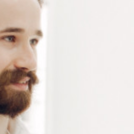
TOURNEVIS À MORILLE TO101
Lames pour tournevis à morille TO101 – Lames plates
au choix de diamètre 1.4 mm, 1.6 mm, 1.8 mm, 2.0 mm
et 2.5 mm – Lames cruciformes de diamètre 1.5 mm et
2.0 mm – Sachet de 3 pièces
Connectez-vous
ou
créez un compte
pour voir le
prix de ce produit.
Notre demande d’ouverture de votre compte ne comporte aucun
engagement de votre part et ne vous oblige à rien. Elle est
destinée uniquement à permettre de mieux vous informer sur les
conditions commerciales applicables.
Les données à caractère personnel que nous collectons sont
régis par notre
politique de confidentialité.
Type