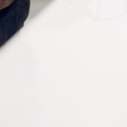
Informations complémentaires
Type
Cruciforme, Plate
Diamètre
1.4 mm, 1.5 mm, 1.6 mm, 1.8 mm, 2.0 mm, 2.5 mm
Conditionnement
sachet de 3 lames