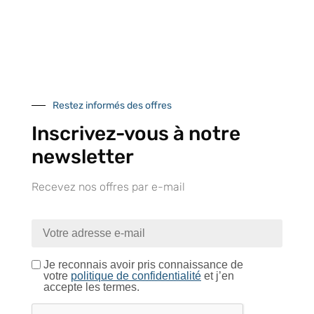
Près de 5000
9 commerciaux
4 modes de paiement
références produits
dédiés en France et
Paiement CB
DOM-TOM
sécurisé
Restez informés des offres
Inscrivez-vous à notre
newsletter
Catalogue
Recevez nos offres par e-mail
Tutoriels Vidéos
Je reconnais avoir pris connaissance de
votre
politique de confidentialité
et j’en
accepte les termes.