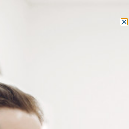
Equipement et outillage
pour les professionnels de l’optique
MON COMPTE
MON PANIER
ACCUEIL
»
OUTILLAGE
»
TOURNE-ÉCROUS
» JEU DE CLÉS À ÉCROUS
– MANCHE ET 5 CLÉS
JEU DE CLÉS À ÉCROUS –
MANCHE ET 5 CLÉS