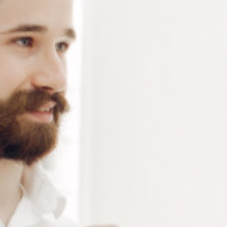
Assortiment de clés pour écrous : 1 manche + 5 clés
dont 3 clés étoiles (Ø 2.2 – 2.5 – 2.8 mm) et 2 clés
hexagonales (Ø 2.2 – 2.5 mm)
Connectez-vous
ou
créez un compte
pour voir le
prix de ce produit.
Notre demande d’ouverture de votre compte ne comporte aucun
engagement de votre part et ne vous oblige à rien. Elle est
destinée uniquement à permettre de mieux vous informer sur les
conditions commerciales applicables.
Les données à caractère personnel que nous collectons sont
régis par notre
politique de confidentialité.
Alternative:
Ajouter au panier