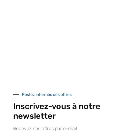
Retrait gratuit au
Expédition 24/48h
Livraison en France
centre logistique
et à l’international
d’Isneauville
Près de 5000
9 commerciaux
4 modes de paiement
références produits
dédiés en France et
Paiement CB
DOM-TOM
sécurisé
Catalogue
Restez informés des offres
Inscrivez-vous à notre
newsletter
Tutoriels Vidéos
Recevez nos offres par e-mail