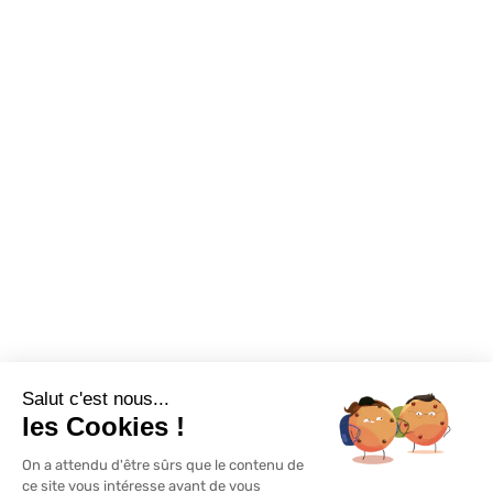
Sur-mesure
Tutos Vidéos
Confort visuel
Foire aux questions
Assortiments
Nous contacter
Promotions
Destockage
Exclusivité WEB
Restons connectés
Salut c'est nous...
Mentions légales
Politique de confidentialité
Plan du site
les Cookies !
On a attendu d'être sûrs que le contenu de
© Lapeyre 2022 Tous droits réservés
ce site vous intéresse avant de vous