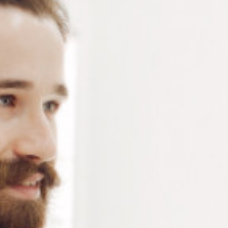
LUNETTES
Gaine thermo rétractable pour la décoration et le
confort des branches de lunettes. Protection contre
l’allergie au nickel. Sachet de 10 pièces de 200 mm.
Rétractation de 50% sous 120°C. section : diamètre
2,4 mm ou 3,2 mm – 2 coloris : noir et cristal
Connectez-vous
ou
créez un compte
pour voir le
prix de ce produit.
Notre demande d’ouverture de votre compte ne comporte aucun
engagement de votre part et ne vous oblige à rien. Elle est
destinée uniquement à permettre de mieux vous informer sur les
conditions commerciales applicables.
Les données à caractère personnel que nous collectons sont
régis par notre
politique de confidentialité.