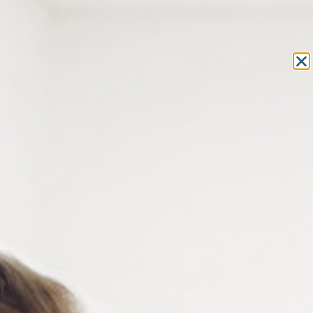
Equipement et outillage
pour les professionnels de l’optique
MON COMPTE
MON PANIER
ACCUEIL
»
COMPOSANTS
»
MANCHONS LUNETTES
»
GAINE
THERMORÉTRACTABLE
» GAINES THERMORÉTRACTABLES POUR
LUNETTES
GAINES
THERMORÉTRACTABLES POUR