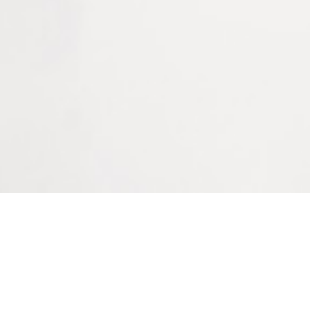
Informations complémentaires
Forme
plate
Taille
13 mm ø 7.0 mm, 4 mm ø 2.5 mm, 5 mm ø 3.2 mm, 7 mm ø
4.4 mm, 9 mm ø 5.7 mm, ø 2.4 mm, ø 3.2 mm
Couleur
Cristal, Noir
Bienvenue sur le site
Matière
PVC
LAPEYRE GROUPE