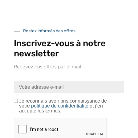
Retrait gratuit au
Expédition 24/48h
Livraison en France
centre logistique
et à l’international
d’Isneauville
Restez informés des offres
Inscrivez-vous à notre
newsletter
Près de 5000
9 commerciaux
4 modes de paiement
références produits
dédiés en France et
Paiement CB
DOM-TOM
sécurisé
Recevez nos offres par e-mail
Catalogue
Je reconnais avoir pris connaissance de
votre
politique de confidentialité
et j’en
accepte les termes.
Tutoriels Vidéos