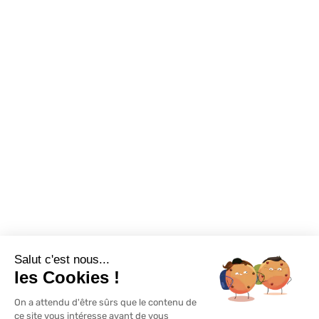
Sur-mesure
Tutos Vidéos
Confort visuel
Foire aux questions
Assortiments
Nous contacter
Promotions
Destockage
Exclusivité WEB
Restons connectés
Salut c'est nous...
Mentions légales
Politique de confidentialité
Plan du site
les Cookies !
On a attendu d'être sûrs que le contenu de
© Lapeyre 2022 Tous droits réservés
ce site vous intéresse avant de vous