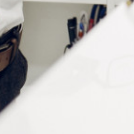
Notre gamme de gaines
thermo rétractables
Référence
Couleur
Section, dimensions
EM271/10
Noir
Grande section
ø 3.2 mm
EM273/10
Cristal
Grande section
ø 3.2 mm
EM281/10
Noir
Petite section
ø 2.4 mm
EM283/10
Cristal
Petite section
ø 2.4 mm