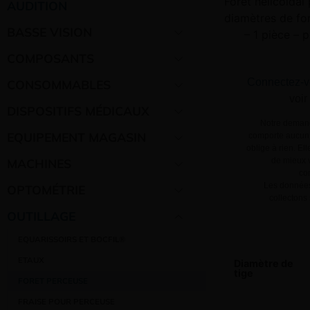
Foret hélicoïdal
AUDITION
diamètres de fo
BASSE VISION
– 1 pièce – p
COMPOSANTS
Connectez-v
CONSOMMABLES
voir
DISPOSITIFS MÉDICAUX
Notre demand
EQUIPEMENT MAGASIN
comporte aucun 
oblige à rien. El
MACHINES
de mieux v
co
Les données
OPTOMÉTRIE
collectons
OUTILLAGE
EQUARISSOIRS ET BOCFIL®
ETAUX
Diamètre de
tige
FORET PERCEUSE
FRAISE POUR PERCEUSE