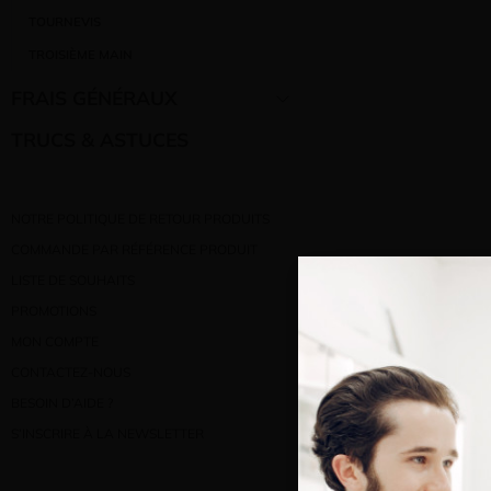
TOURNEVIS
TROISIÈME MAIN
FRAIS GÉNÉRAUX
TRUCS & ASTUCES
NOTRE POLITIQUE DE RETOUR PRODUITS
COMMANDE PAR RÉFÉRENCE PRODUIT
LISTE DE SOUHAITS
PROMOTIONS
MON COMPTE
CONTACTEZ-NOUS
BESOIN D’AIDE ?
S’INSCRIRE À LA NEWSLETTER
Bienve