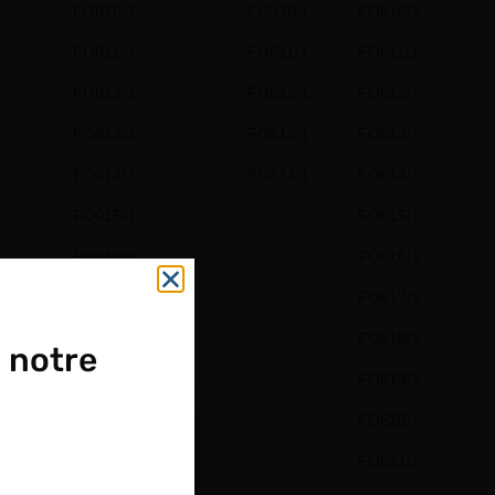
FO010/3
FO510/1
FO610/1
FO011/3
FO511/1
FO611/1
FO012/3
FO512/1
FO612/1
FO013/3
FO513/1
FO613/1
FO014/3
FO514/1
FO614/1
FO015/3
FO615/1
FO016/3
FO616/1
FO017/3
FO617/1
FO018/3
FO618/1
 notre
FO019/3
FO619/1
FO020/3
FO620/1
FO621/1
OUPE