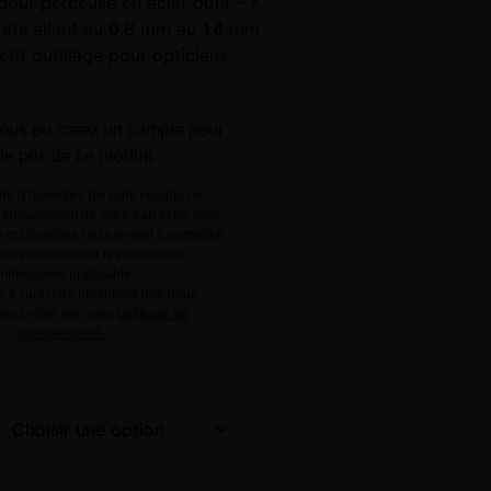
 pour perceuse en acier outil – 7
rets allant au 0.8 mm au 1.4 mm
etit outillage pour opticiens
ous
ou
créez un compte
pour
 le prix de ce produit.
e d’ouverture de votre compte ne
engagement de votre part et ne vous
le est destinée uniquement à permettre
ous informer sur les conditions
mmerciales applicables.
 à caractère personnel que nous
 sont régis par notre
politique de
confidentialité.