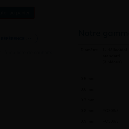
Alternative:
uter au panier
Notre gamme
RÉFÉRENCE :
--
Diamètre
1- Hélicoïdal
er à ma liste de souhaits
standard
(3 pièces)
0.5 mm
0.6 mm
0.7 mm
0.8 mm
FO308/3
0.9 mm
FO309/3