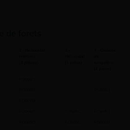
 de forets
2 - Hélicoïdal
3 -
4 - Carbure
renforcé
Hélicoïdal
de
(3 pièces)
(1 pièce)
tungstène
(1 pièce)
FO005/3
FO006/3
FO606/1
FO007/3
FO008/3
FO508/1
FO608/1
FO009/3
FO509/1
FO609/1