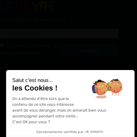
Inscription à la newsletter
J'accepte de recevoir la
Envoyer
lettre d'information
Alternative:
Salut c'est nous...
les Cookies !
On a attendu d'être sûrs que le
contenu de ce site vous intéresse
avant de vous déranger, mais on aimerait bien vous
accompagner pendant votre visite...
C'est OK pour vous ?
Consentements certifiés par