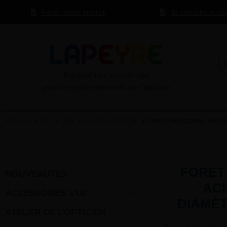
Fiche retour produit
Je consulte le ca
Equipement et outillage
pour les professionnels de l’optique
ACCUEIL
»
OUTILLAGE
»
FORET PERCEUSE
» FORET HÉLICOÏDAL EN ACI
FORET
NOUVEAUTES
ACI
ACCESSOIRES VUE
DIAMÈT
ATELIER DE L’OPTICIEN