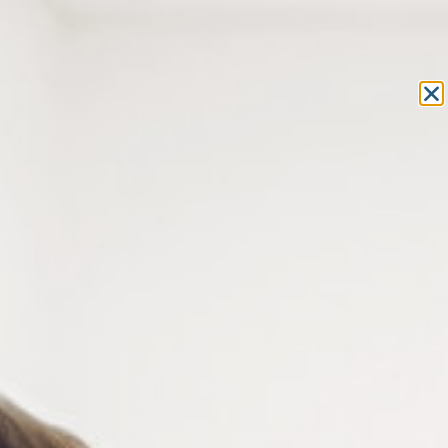
Equipement et outillage
pour les professionnels de l’optique
MON COMPTE
MON PANIER
ACCUEIL
»
COMPOSANTS
»
MANCHONS LUNETTES
» CROCHETS
D’OREILLE EN SILICONE ANTIGLISSES POUR LUNETTES
CROCHETS D’OREILLE EN
SILICONE ANTIGLISSES POUR