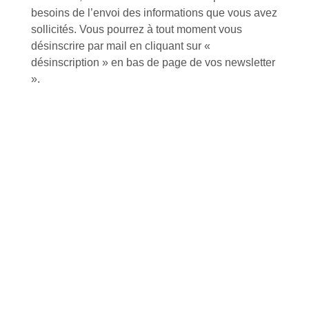
besoins de l’envoi des informations que vous avez
Conseils et astuces
sollicités. Vous pourrez à tout moment vous
désinscrire par mail en cliquant sur «
désinscription » en bas de page de vos newsletter
».
Foire aux questions
Inscription à la newsletter
J'accepte de recevoir la lettre d'information
Envoyer