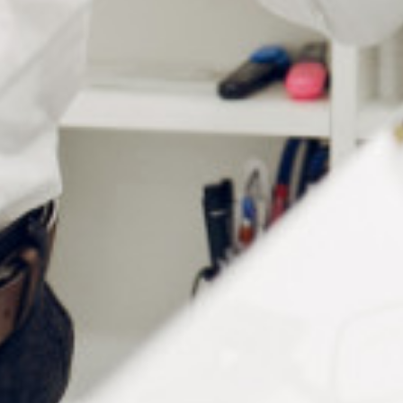
Notre gamme de crochets
d'oreille grand modèle
12 paires
1 paire
Couleur
Type
CR150
CR150/1
Brun
CR151
CR151/1
Cristal
CR152
CR152/1
Noir