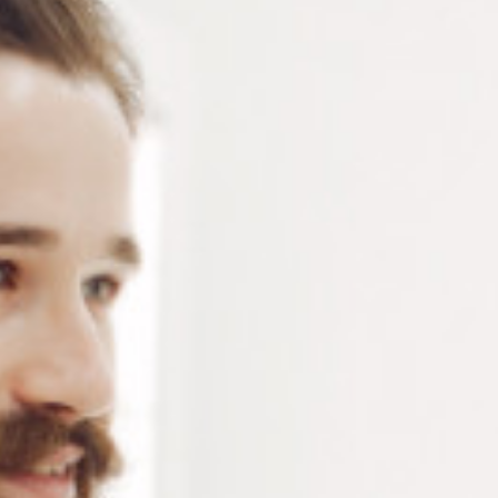
LUNETTES
Crochets d’oreille en silicone antiglisse grand modèle
– 3 choix de teintes : noir, brun et cristal – vendu à la
paire ou par 12 paires
Connectez-vous
ou
créez un compte
pour voir le
prix de ce produit.
Notre demande d’ouverture de votre compte ne comporte aucun
engagement de votre part et ne vous oblige à rien. Elle est
destinée uniquement à permettre de mieux vous informer sur les
conditions commerciales applicables.
Les données à caractère personnel que nous collectons sont
régis par notre
politique de confidentialité.
Couleur