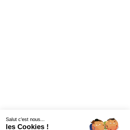
Nouveaux produits
+33 (0)2 35 07 81 41
Made in France
Conseils et astuces
Sur-mesure
Tutos Vidéos
Confort visuel
Foire aux questions
Assortiments
Nous contacter
Promotions
Destockage
Exclusivité WEB
Restons connectés
Salut c'est nous...
Mentions légales
Politique de confidentialité
Plan du site
les Cookies !