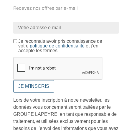
Recevez nos offres par e-mail
Retrait gratuit au
Expédition 24/48h
Livraison en France
centre logistique
et à l’international
d’Isneauville
Je reconnais avoir pris connaissance de
votre
politique de confidentialité
et j’en
accepte les termes.
Près de 5000
9 commerciaux
4 modes de paiement
références produits
dédiés en France et
Paiement CB
DOM-TOM
sécurisé
Lors de votre inscription à notre newsletter, les
données vous concernant seront traitées par le
Catalogue
GROUPE LAPEYRE, en tant que responsable de
traitement, et utilisées exclusivement pour les
besoins de l’envoi des informations que vous avez