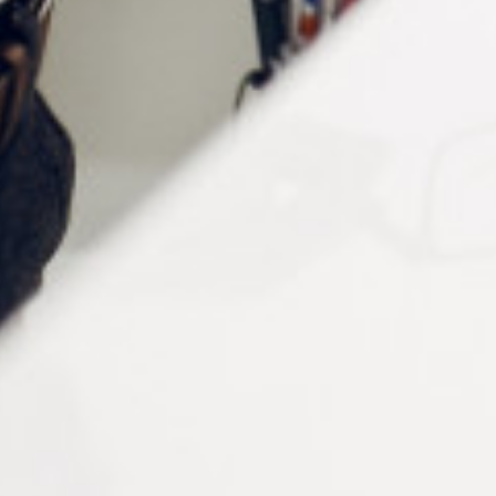
l’eau, aux frottements et aux U.V.
Notre gamme de Lumicolor
Staedtler 319
CR105 : Feutre permanent noir