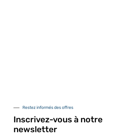
UNE QUESTION ?
Envoyez-nous votre message. Nous vous répondrons dans les
meilleurs délais
Contactez-nous
À VOTRE SERVICE
Lapeyre Groupe s’engage à vous apporter une qualité de
service et de produits optimales
Restez informés des offres
Notre engagement qualité
Inscrivez-vous à notre
newsletter