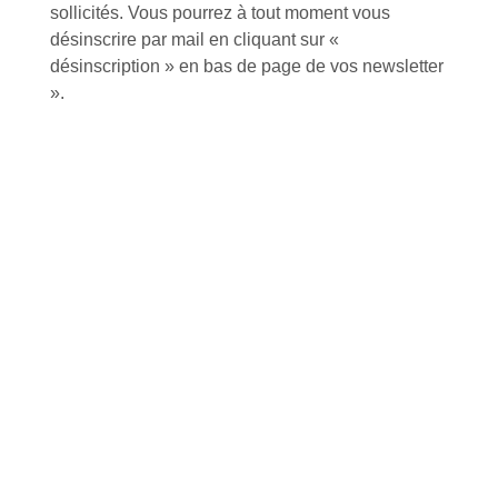
sollicités. Vous pourrez à tout moment vous
Tutoriels Vidéos
désinscrire par mail en cliquant sur «
désinscription » en bas de page de vos newsletter
».
Conseils et astuces
Foire aux questions
Inscription à la newsletter