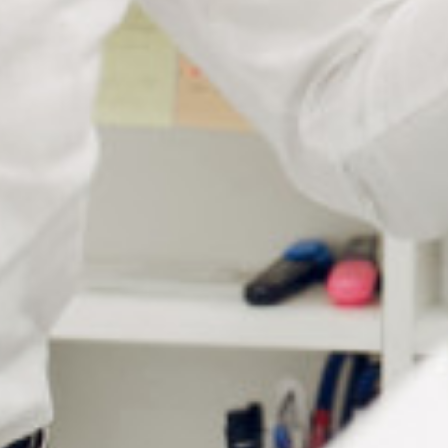
Description
Lumicolor Staedtler 319 est un feutre permanent spécial
verres traités. Il s’utilise pour de multiples applications
tels que
les verres optiques, les verres de laboratoire,
les
dernières générations de verres optiques mais également
les
films à laminer, les textiles,
les surfaces enduites,
l’enduction nano-technologie…
Le feutre a la particularité d’a
dhérer
sur les surfaces
spéciales
là où d’autres encres peinent à se fixer. Il sèche
très rapidement et possède une excellente résistance
à