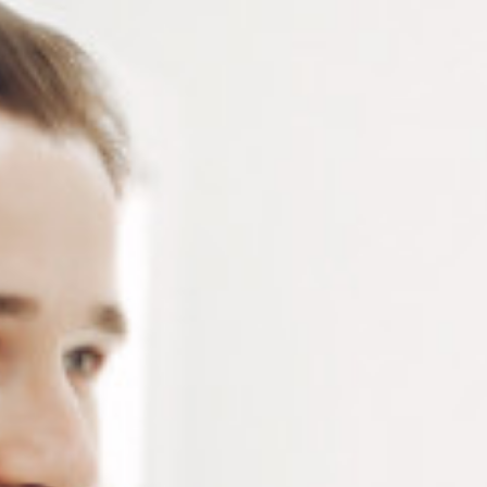
SPÉCIAL
Staedtler Lumocolor 319 – Feutres permanents spécial
pointe fine 0,6 mm – Noir et rouge – vendu à l’unité
Connectez-vous
ou
créez un compte
pour voir le
prix de ce produit.
Notre demande d’ouverture de votre compte ne comporte aucun
engagement de votre part et ne vous oblige à rien. Elle est
destinée uniquement à permettre de mieux vous informer sur les
conditions commerciales applicables.
Les données à caractère personnel que nous collectons sont
régis par notre
politique de confidentialité.
Couleur