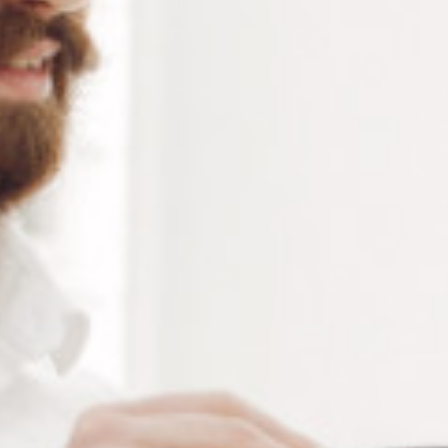
Alternative:
Ajouter au panier
RÉFÉRENCE :
--
Ajouter à ma liste de souhaits
LES PLUS
Adhère sur les surfaces spéciale
Excellente résistance à l''eau et aux frottements
Séchage rapide
Quasi inodore