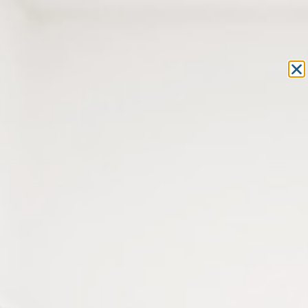
Equipement et outillage
pour les professionnels de l’optique
MON COMPTE
MON PANIER
ACCUEIL
»
CONSOMMABLES
»
TRAÇAGE
» LUMOCOLOR STAEDLER
319 – FEUTRES PERMANENTS SPÉCIAL
LUMOCOLOR STAEDLER 319 –
FEUTRES PERMANENTS