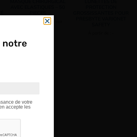
MASQUE CHIRURGICAL
LUNETTES DE
AVEC ELASTIQUES – 50
PROTECTION
TÉ
PIECES
GROSSISSANTES POUR
PRESBYTE VARIONET
Connectez vous pour voir
SAFETY
votre tarif
À partir de : -
 notre
OUPE
ptique.
ssance de votre
’en accepte les