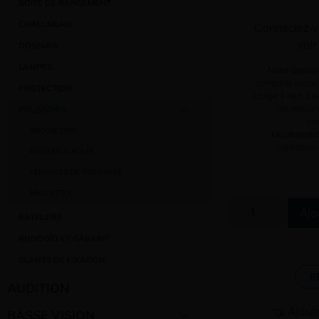
BOÎTE DE RANGEMENT
CHALUMEAU
Connectez-v
voir
DOSEURS
LAMPES
Notre demand
comporte aucun 
PROTECTION
oblige à rien. El
de mieux v
POLISSOIRS
co
BROSSETTES
–
Les données
collectons
DISQUES À POLIR
–
LENTILLES DE POLISSAGE
–
MEULETTES
–
Ajo
RATELIERS
RHODOÏD ET GABARIT
GLANTS DE FIXATION
R
AUDITION
Ajout
BASSE VISION