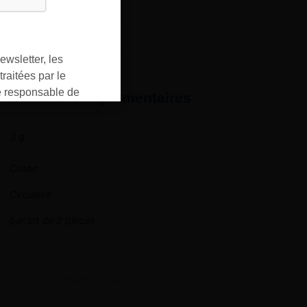
ewsletter, les
raitées par le
responsable de
formations complémentaires
ment pour les
ons que vous avez
3 g
oment vous
ur « désinscription
Coton
er ».
Circulaire
par lot de 2 pièces