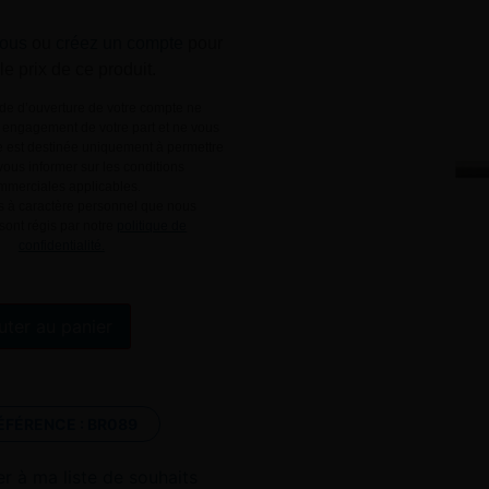
ous
ou
créez un compte
pour
 le prix de ce produit.
e d’ouverture de votre compte ne
engagement de votre part et ne vous
le est destinée uniquement à permettre
ous informer sur les conditions
mmerciales applicables.
 à caractère personnel que nous
 sont régis par notre
politique de
confidentialité.
Alternative:
uter au panier
ÉFÉRENCE :
BR089
er à ma liste de souhaits