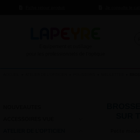
Fiche retour produit
Je consulte le ca
Equipement et outillage
pour les professionnels de l’optique
ACCUEIL
»
ATELIER DE L'OPTICIEN
»
POLISSOIRS
»
MEULETTES
» BROSS
BROSSE
NOUVEAUTES
SUR 
ACCESSOIRES VUE
ATELIER DE L’OPTICIEN
Petite meul