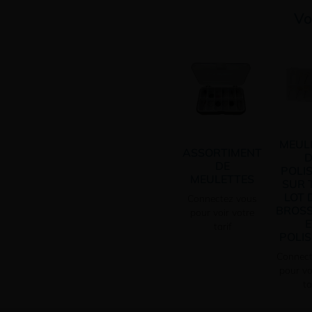
Vo
MEUL
ASSORTIMENT
D
DE
POLI
MEULETTES
SUR T
LOT 
Connectez vous
BROSS
pour voir votre
E
tarif
POLIS
Connect
pour vo
ta