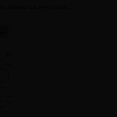
us aimerez peut-être aussi…
ETTES
E
SSAGE
IGE –
DE 12
ETTES
T
SOIRS
ez vous
ir votre
rif