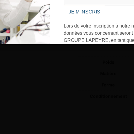
votre tarif
Lors de votre inscription à notre n
données vous concernant seront t
GROUPE LAPEYRE, en tant que 
In
traitement, et utilisées exclusive
besoins de l’envoi des informati
sollicités. Vous pourrez à tout m
Poids
désinscrire par mail en cliquant s
Matière
» en bas de page de vos newslett
Forme
Conditionnement