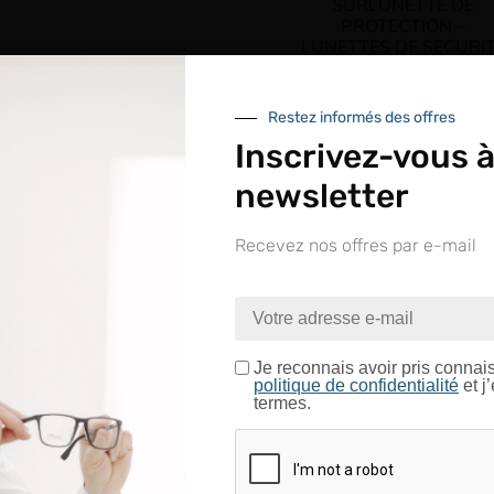
SURLUNETTE DE
PROTECTION –
LUNETTES DE SECURI
INCOLORES
Connectez vous pour voir
Restez informés des offres
votre tarif
Inscrivez-vous à
newsletter
Recevez nos offres par e-mail
nue sur le site LAPEYRE GR
ntrez dans un espace réservé aux professionnels de l’o
Je certifie être un professionnel de l’optique.
Je reconnais avoir pris connai
politique de confidentialité
et j
termes.
MASQUE DE
CONFIRMER
PROTECTION FFP2
Connectez vous pour voir