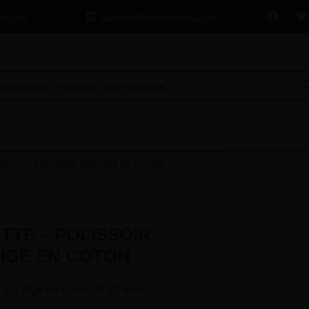
talogue
lapeyre@lapeyregroup.com
ETTE – POLISSOIR SUR TIGE EN COTON
TTE – POLISSOIR
TIGE EN COTON
e sur tige en coton Ø 21 mm