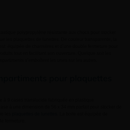
lastique polypropylène résistante aux chocs pour stocker
ue les plaquettes de lunettes. De couleur transparente, la
est équipée de charnières et d’une double fermeture pour
oduits tout en facilitant son ouverture. Quelque soit les
mpartiments s’emboîtent les unes sur les autres.
mpartiments pour plaquettes
e à 9 cases translucide fabriquée en plastique
ase à une dimension de 56 x 34 mm parfait pour stocker de
ue les
plaquettes de lunettes
. La boite est équipée de
le fermeture.