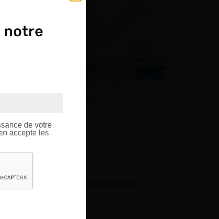
 notre
OUPE
ptique.
ssance de votre
’en accepte les
formations complémentaires
Polypropylène antichoc