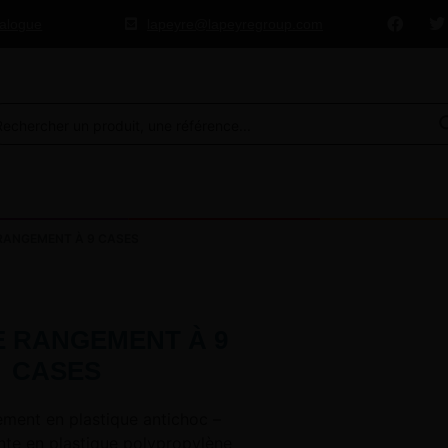
talogue
lapeyre@lapeyregroup.com
RANGEMENT À 9 CASES
E RANGEMENT À 9
CASES
ement en plastique antichoc –
nte en plastique polypropylène