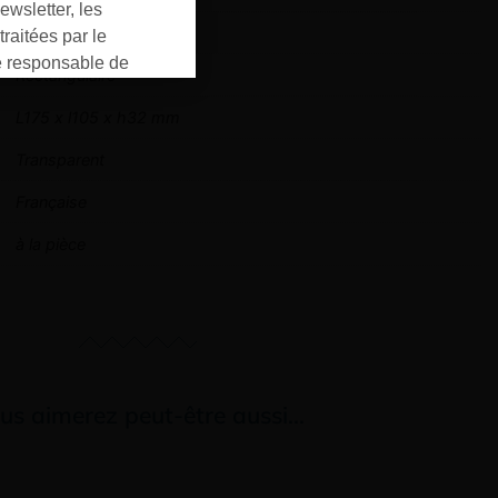
ewsletter, les
9 cases
raitées par le
responsable de
Rectangulaire
ment pour les
ons que vous avez
L175 x l105 x h32 mm
oment vous
Transparent
ur « désinscription
er ».
Française
à la pièce
us aimerez peut-être aussi…