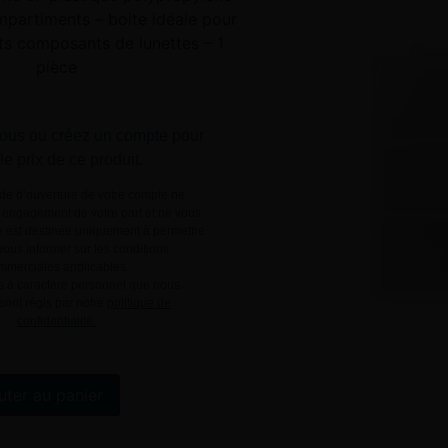
mpartiments – boite idéale pour
its composants de lunettes – 1
pièce
ous
ou
créez un compte
pour
 le prix de ce produit.
e d’ouverture de votre compte ne
engagement de votre part et ne vous
le est destinée uniquement à permettre
ous informer sur les conditions
mmerciales applicables.
 à caractère personnel que nous
 sont régis par notre
politique de
confidentialité.
Alternative:
uter au panier