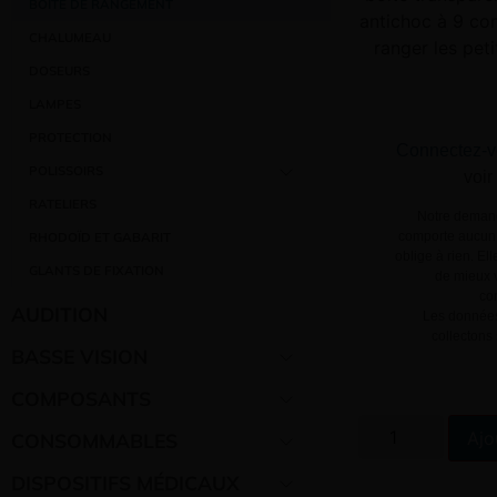
BOÎTE DE RANGEMENT
antichoc à 9 co
CHALUMEAU
ranger les pet
DOSEURS
LAMPES
PROTECTION
Connectez-v
POLISSOIRS
voir
RATELIERS
Notre demand
comporte aucun 
RHODOÏD ET GABARIT
oblige à rien. El
GLANTS DE FIXATION
de mieux v
co
AUDITION
Les données
collectons
BASSE VISION
COMPOSANTS
Ajo
CONSOMMABLES
DISPOSITIFS MÉDICAUX