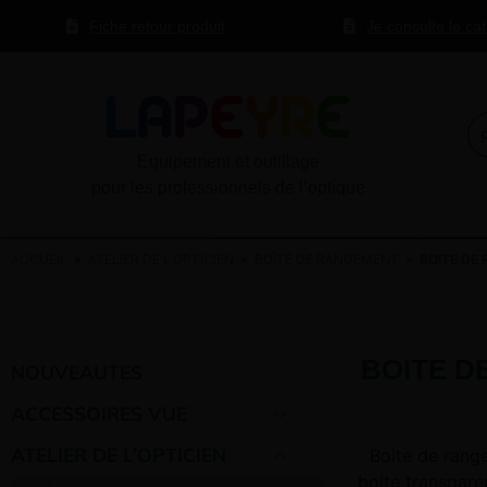
Fiche retour produit
Je consulte le ca
Equipement et outillage
pour les professionnels de l’optique
ACCUEIL
»
ATELIER DE L'OPTICIEN
»
BOÎTE DE RANGEMENT
» BOITE DE 
BOITE D
NOUVEAUTES
ACCESSOIRES VUE
ATELIER DE L’OPTICIEN
Boite de rang
boite transpare