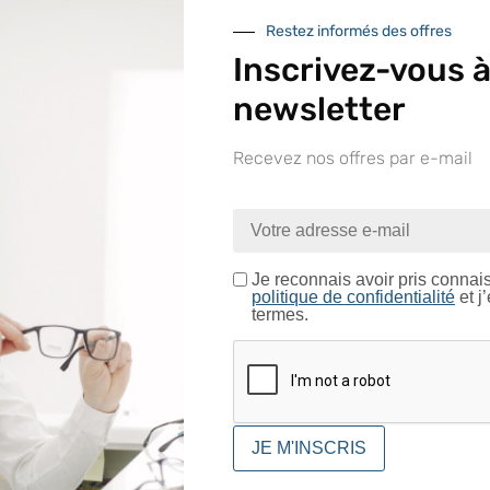
Restez informés des offres
Inscrivez-vous à
newsletter
Recevez nos offres par e-mail
nue sur le site LAPEYRE GR
ntrez dans un espace réservé aux professionnels de l’o
Je certifie être un professionnel de l’optique.
Je reconnais avoir pris connai
politique de confidentialité
et j
termes.
CONFIRMER
In
Matière