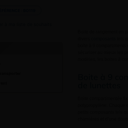
ÉFÉRENCE :
BO119
er à ma liste de souhaits
Boite de rangement en p
divers
composants
tels q
boite à 9 compartiments 
sécuriser au mieux les pr
modèles, les boites à co
c
 transporter
Boite à 9 co
de lunettes
rent
Boite compartimentée fix
polypropylène. Chaque c
petits composants tels q
charnières et d’une doub