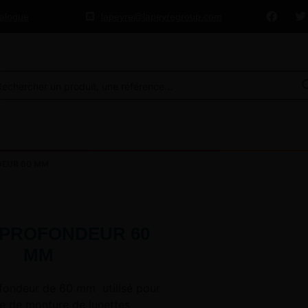
talogue
lapeyre@lapeyregroup.com
DEUR 60 MM
 PROFONDEUR 60
MM
ofondeur de 60 mm utilisé pour
e de monture de lunettes