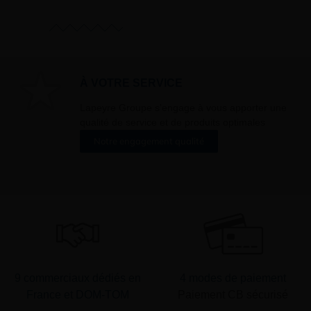
ons que vous avez
oment vous
ur « désinscription
er ».
À VOTRE SERVICE
Lapeyre Groupe s’engage à vous apporter une
qualité de service et de produits optimales
Notre engagement qualité
9 commerciaux dédiés en
4 modes de paiement
France et DOM-TOM
Paiement CB sécurisé