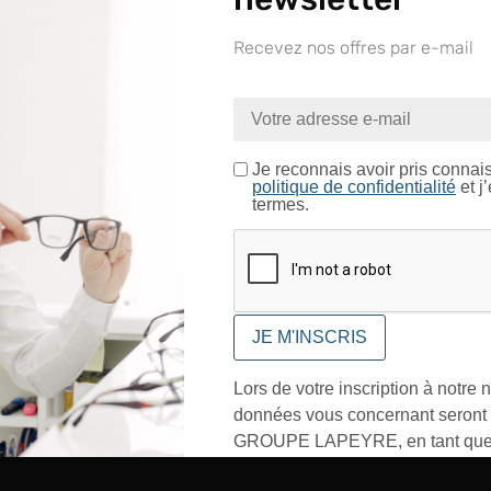
pour plastiq
Recevez nos offres par e-mail
BO411
Lames de Bo
nue sur le site LAPEYRE GR
plastique (1
ntrez dans un espace réservé aux professionnels de l’o
Je certifie être un professionnel de l’optique.
Je reconnais avoir pris connai
politique de confidentialité
et j
termes.
CONFIRMER
In
Lors de votre inscription à notre n
données vous concernant seront t
Conditionnement
GROUPE LAPEYRE, en tant que 
traitement, et utilisées exclusive