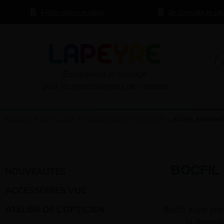
Fiche retour produit
Je consulte le ca
Equipement et outillage
pour les professionnels de l’optique
ACCUEIL
»
OUTILLAGE
»
EQUARISSOIRS ET BOCFIL®
» BOCFIL PROFON
BOCFIL
NOUVEAUTES
ACCESSOIRES VUE
ATELIER DE L’OPTICIEN
Bocfil d’une pr
la découp