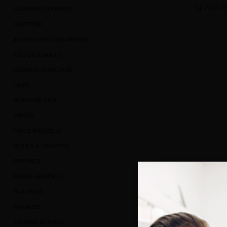
Ajout
GAINES POUR PINCE
GRATTOIR
INSTRUMENTS DE MESURE
KITS ÉTUDIANTS
LAMES D’OUTILLAGE
LIMES
MONTAGE FILS
PINCES
PINCE BRUCELLE
OUTILS À FRAPPER
POTENCE
ROULE-GOUPILLE
SCALPELS
TARAUDS
TOURNE-ÉCROUS