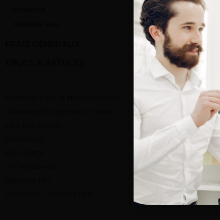
TOURNEVIS
TROISIÈME MAIN
Bienve
FRAIS GÉNÉRAUX
Vous e
TRUCS & ASTUCES
NOTRE POLITIQUE DE RETOUR PRODUITS
COMMANDE PAR RÉFÉRENCE PRODUIT
LISTE DE SOUHAITS
PROMOTIONS
MON COMPTE
CONTACTEZ-NOUS
BESOIN D’AIDE ?
S’INSCRIRE À LA NEWSLETTER