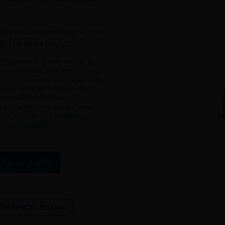
ous
ou
créez un compte
pour
 le prix de ce produit.
e d’ouverture de votre compte ne
engagement de votre part et ne vous
le est destinée uniquement à permettre
ous informer sur les conditions
mmerciales applicables.
 à caractère personnel que nous
 sont régis par notre
politique de
confidentialité.
Alternative:
uter au panier
ÉFÉRENCE :
BO390