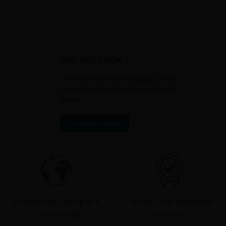
besoins de l’envoi des informati
sollicités. Vous pourrez à tout m
désinscrire par mail en cliquant s
» en bas de page de vos newslett
UNE QUESTION ?
Envoyez-nous votre message. Nous
vous répondrons dans les meilleurs
délais
Contactez-nous
Livraison en France et à
Près de 5000 références
l’international
produits