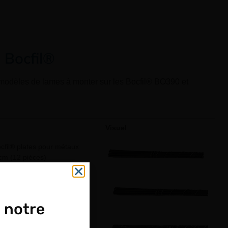
 Bocfil®
odèles de lames à monter sur les Bocfil® BO390 et
Visuel
fil® plates pour métaux
cm (12 pièces)
fil® plates pour plastique
cm (12 pièces)
 notre
fil® spirales fines