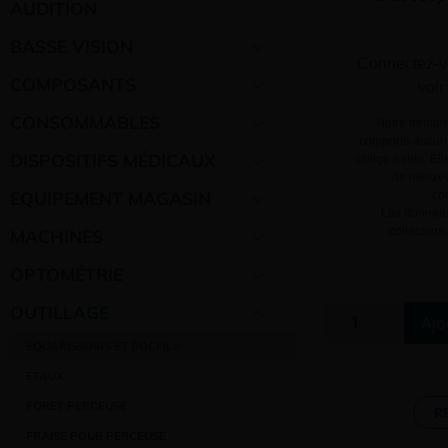
AUDITION
BASSE VISION
Connectez-v
COMPOSANTS
voir
CONSOMMABLES
Notre demand
comporte aucun 
DISPOSITIFS MÉDICAUX
oblige à rien. El
de mieux v
EQUIPEMENT MAGASIN
co
Les données
collectons
MACHINES
OPTOMÉTRIE
OUTILLAGE
Ajo
EQUARISSOIRS ET BOCFIL®
ETAUX
FORET PERCEUSE
R
FRAISE POUR PERCEUSE