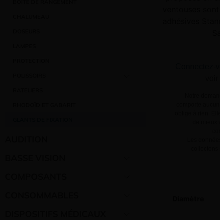
BOÎTE DE RANGEMENT
ventouses sont 
CHALUMEAU
adhésives Stan
DOSEURS
Sa
LAMPES
PROTECTION
Connectez-v
POLISSOIRS
voir
RATELIERS
Notre demand
comporte aucun 
RHODOÏD ET GABARIT
oblige à rien. El
GLANTS DE FIXATION
de mieux v
co
AUDITION
Les données
collectons
BASSE VISION
COMPOSANTS
CONSOMMABLES
Diamètre
DISPOSITIFS MÉDICAUX