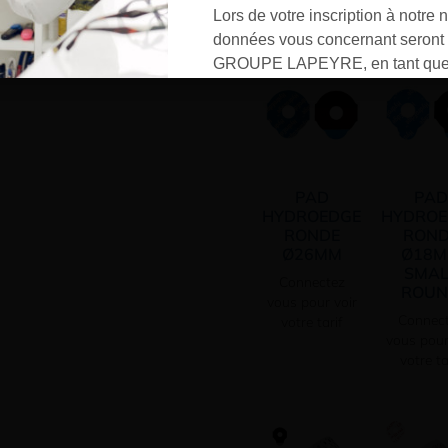
Vo
Lors de votre inscription à notre n
données vous concernant seront t
GROUPE LAPEYRE, en tant que 
traitement, et utilisées exclusive
besoins de l’envoi des informati
sollicités. Vous pourrez à tout m
désinscrire par mail en cliquant s
» en bas de page de vos newslett
PAD
PAD
HYDROEDGE
HYDROE
RONDE
ROND
Ø26MM
Ø18
SMAL
Connectez
ROU
vous pour voir
Connec
votre tarif
vous pour
votre ta