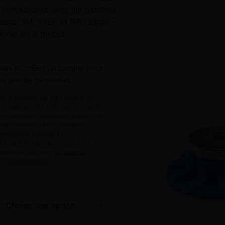
compatibles avec les pastilles
dard, 3M, STEP et DAC Edge –
chet de 5 pièces
ous
ou
créez un compte
pour
 le prix de ce produit.
e d’ouverture de votre compte ne
engagement de votre part et ne vous
le est destinée uniquement à permettre
ous informer sur les conditions
mmerciales applicables.
 à caractère personnel que nous
 sont régis par notre
politique de
confidentialité.