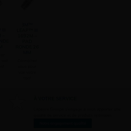
3M™
III
LEAP™ III
 –
1692M –
NDE
PAD
M
RONDE 26
MM
tez
Connectez
 voir
vous pour
rif
voir votre
tarif
À VOTRE SERVICE
Lapeyre Groupe s’engage à vous apporter une
qualité de service et de produits optimales
Notre engagement qualité