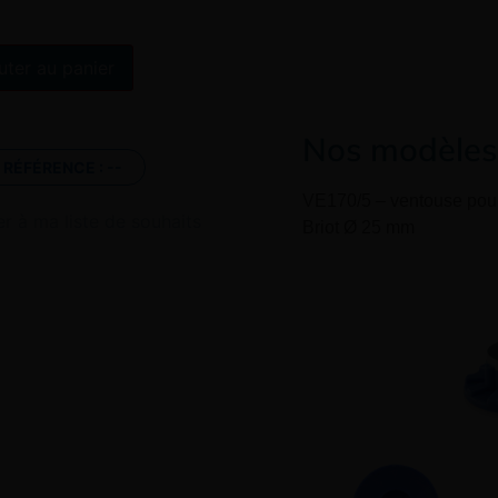
Alternative:
uter au panier
Nos modèles 
RÉFÉRENCE :
--
VE170/5 – ventouse pou
er à ma liste de souhaits
Briot
Ø
25 mm