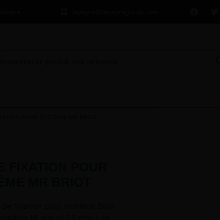
talogue
lapeyre@lapeyregroup.com
XATION POUR SYSTÈME MR BRIOT
E FIXATION POUR
ÈME MR BRIOT
 de fixation pour système Briot
iamètre 18 mm et 25 mm. Les