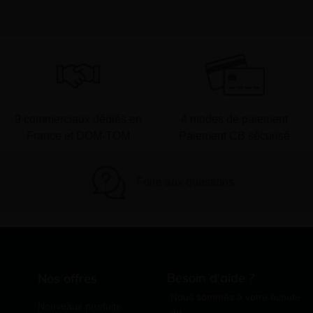
9 commerciaux dédiés en
4 modes de paiement
France et DOM-TOM
Paiement CB sécurisé
Foire aux questions
Besoin d'aide ?
Nos offres
Nous sommes à votre écoute
Nouveaux produits
au