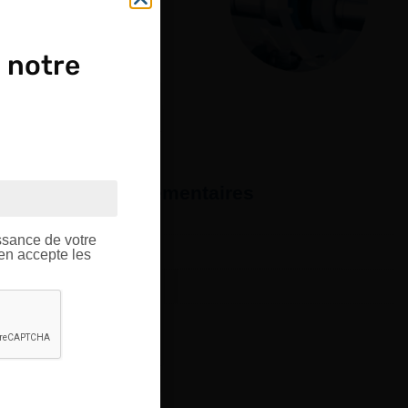
 notre
OUPE
formations complémentaires
ptique.
ssance de votre
18 mm, 25 mm
’en accepte les
Sachet de 5 pieces