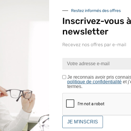
Restez informés des offres
Inscrivez-vous à
newsletter
Recevez nos offres par e-mail
nue sur le site LAPEYRE GR
In
ntrez dans un espace réservé aux professionnels de l’o
Je certifie être un professionnel de l’optique.
Je reconnais avoir pris connai
Diamètre
politique de confidentialité
et j
termes.
CONFIRMER
Conditionnement