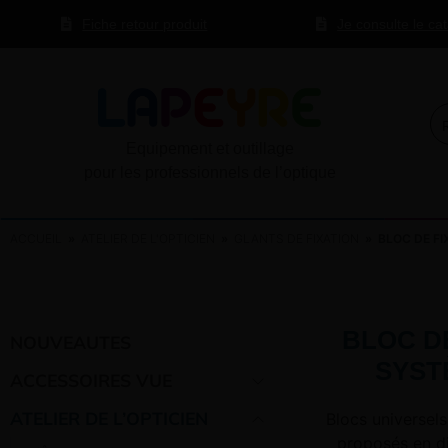
Fiche retour produit
Je consulte le ca
Equipement et outillage
pour les professionnels de l’optique
ACCUEIL
»
ATELIER DE L'OPTICIEN
»
GLANTS DE FIXATION
» BLOC DE FI
BLOC D
NOUVEAUTES
SYST
ACCESSOIRES VUE
ATELIER DE L’OPTICIEN
Blocs universels
proposés en d