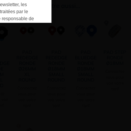
us aimerez peut-être aussi…
ewsletter, les
raitées par le
responsable de
ment pour les
ons que vous avez
oment vous
ur « désinscription
PAD
PAD
PAD
PAD STEP
er ».
REDEDGE
REDEDGE
BLUEDGE
RONDE
DGE
RONDE
RONDE
RONDE
Ø18MM
E
Ø26MM
Ø18MM
Ø18MM
Connectez
MM
XL
SMALL
SMALL
vous pour
L
ROUND
ROUND
ROUND
voir votre
ND
Connectez
Connectez
Connectez
tarif
tez
vous pour
vous pour
vous pour
 voir
voir votre
voir votre
voir votre
rif
tarif
tarif
tarif