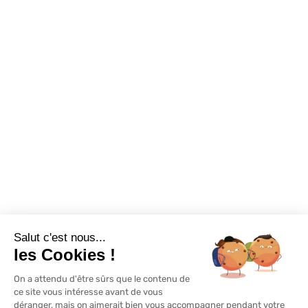
Confort visuel
Foire aux questions
Assortiments
Nous contacter
Promotions
Destockage
Exclusivité WEB
Restons connectés
Salut c'est nous...
Mentions légales
Politique de confidentialité
Plan du site
les Cookies !
On a attendu d'être sûrs que le contenu de
© Lapeyre 2022 Tous droits réservés
ce site vous intéresse avant de vous
déranger, mais on aimerait bien vous accompagner pendant votre