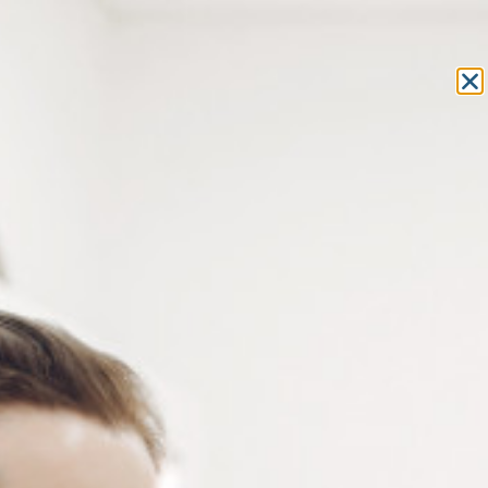
Equipement et outillage
pour les professionnels de l’optique
MON COMPTE
MON PANIER
ACCUEIL
»
OUTILLAGE
»
TARAUDS
» ASSORTIMENT DE TARAUDS
MONTÉS ET POINTE DE CENTRAGE
ASSORTIMENT DE TARAUDS
MONTÉS ET POINTE DE