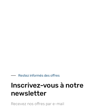
Retrait gratuit au
Expédition 24/48h
Livraison en France
centre logistique
et à l’international
d’Isneauville
Près de 5000
9 commerciaux
4 modes de paiement
références produits
dédiés en France et
Paiement CB
DOM-TOM
sécurisé
Catalogue
Restez informés des offres
Inscrivez-vous à notre
newsletter
Tutoriels Vidéos
Recevez nos offres par e-mail