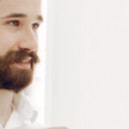
CENTRAGE
Assortiment de tarauds montés et pointe de centrage
Connectez-vous
ou
créez un compte
pour voir le
prix de ce produit.
Notre demande d’ouverture de votre compte ne comporte aucun
engagement de votre part et ne vous oblige à rien. Elle est
destinée uniquement à permettre de mieux vous informer sur les
conditions commerciales applicables.
Les données à caractère personnel que nous collectons sont
régis par notre
politique de confidentialité.
Alternative:
Ajouter au panier
RÉFÉRENCE :
TA200