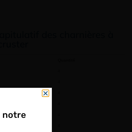
apitulatif des charnières à
ncruster
e
Quantité
4
4
4
4
 notre
4
4