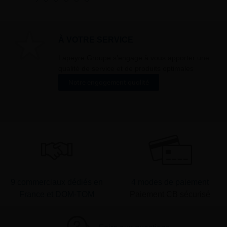
oment vous
ur « désinscription
er ».
À VOTRE SERVICE
Lapeyre Groupe s’engage à vous apporter une
qualité de service et de produits optimales
Notre engagement qualité
9 commerciaux dédiés en
4 modes de paiement
France et DOM-TOM
Paiement CB sécurisé