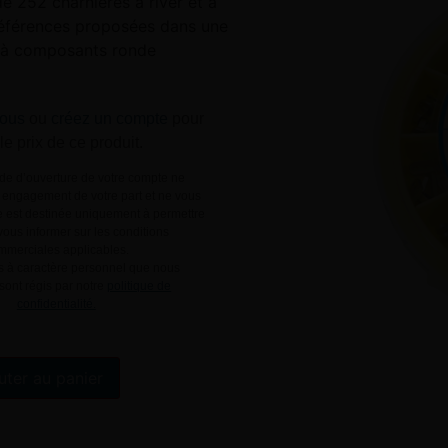
e 252 charnières à river et à
 références proposées dans une
 à composants ronde
ous
ou
créez un compte
pour
 le prix de ce produit.
e d’ouverture de votre compte ne
engagement de votre part et ne vous
le est destinée uniquement à permettre
ous informer sur les conditions
mmerciales applicables.
 à caractère personnel que nous
 sont régis par notre
politique de
confidentialité.
Alternative:
uter au panier