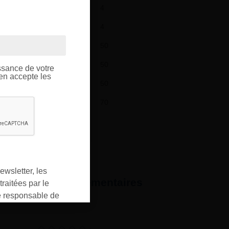
4
OUPE
4
50
ptique.
50
ssance de votre
’en accepte les
50
70
ewsletter, les
formations complémentaires
raitées par le
responsable de
ment pour les
ons que vous avez