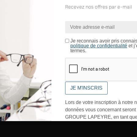
7
CH086
Recevez nos offres par e-mail
nue sur le site LAPEYRE GR
8
CH085
9
VI046/C
ntrez dans un espace réservé aux professionnels de l’o
Je certifie être un professionnel de l’optique.
10
VI048/C
Je reconnais avoir pris connai
politique de confidentialité
et j
11
VI050/C
termes.
CONFIRMER
12
RI108/C
Lors de votre inscription à notre n
In
données vous concernant seront t
GROUPE LAPEYRE, en tant que 
traitement, et utilisées exclusive
besoins de l’envoi des informati