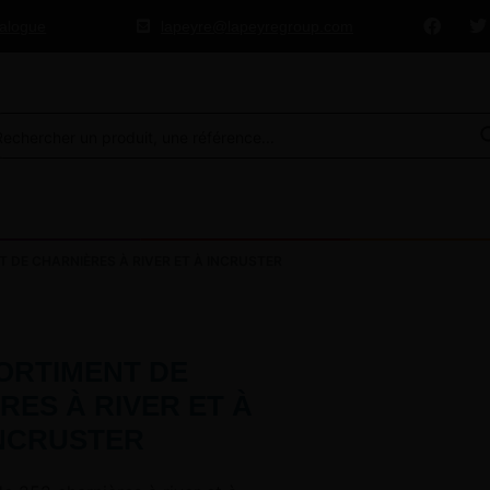
talogue
lapeyre@lapeyregroup.com
 DE CHARNIÈRES À RIVER ET À INCRUSTER
ORTIMENT DE
RES À RIVER ET À
NCRUSTER