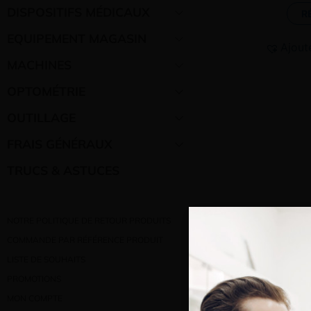
DISPOSITIFS MÉDICAUX
R
EQUIPEMENT MAGASIN
Ajout
MACHINES
OPTOMÉTRIE
OUTILLAGE
FRAIS GÉNÉRAUX
TRUCS & ASTUCES
NOTRE POLITIQUE DE RETOUR PRODUITS
COMMANDE PAR RÉFÉRENCE PRODUIT
LISTE DE SOUHAITS
PROMOTIONS
MON COMPTE