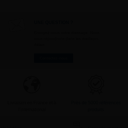
sollicités. Vous pourrez à tout m
désinscrire par mail en cliquant s
» en bas de page de vos newslett
UNE QUESTION ?
Envoyez-nous votre message. Nous
vous répondrons dans les meilleurs
délais
Contactez-nous
Livraison en France et à
Près de 5000 références
l’international
produits