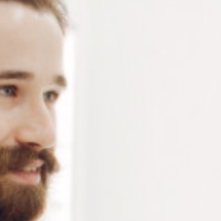
Ampoule de rechange pour le testeur de verres
photochromique (AP460) – Ampoule halogène -
Ampoule fluocompacte à culot blanc
11W – Lampe
plate fluorescente – prise unilatérale à 2 broches –
consommables pour opticien
Connectez-vous
ou
créez un compte
pour voir le
prix de ce produit.
Notre demande d’ouverture de votre compte ne comporte aucun
engagement de votre part et ne vous oblige à rien. Elle est
destinée uniquement à permettre de mieux vous informer sur les
conditions commerciales applicables.
Les données à caractère personnel que nous collectons sont
régis par notre
politique de confidentialité.
Alternative:
Ajouter au panier