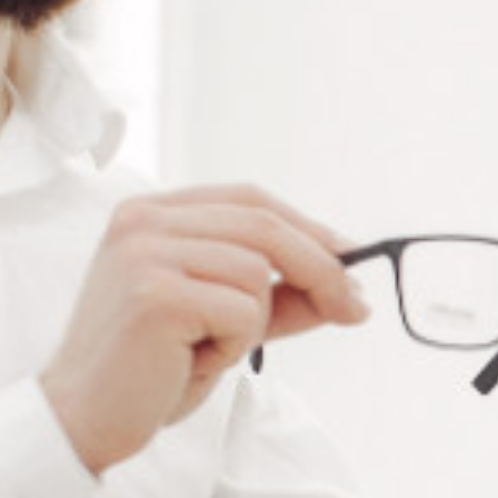
RÉFÉRENCE :
AP460/1
Ajouter à ma liste de souhaits
LES PLUS
Durée de vie : jusqu'à 10 000 heures
Lumière blanche froide
100% sans mercure