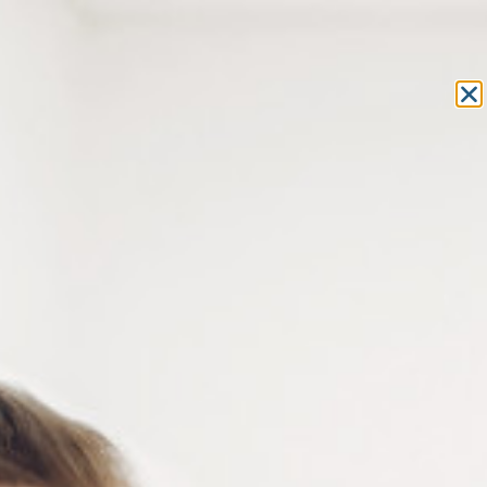
Equipement et outillage
pour les professionnels de l’optique
MON COMPTE
MON PANIER
ACCUEIL
»
CONSOMMABLES
»
AMPOULES
» AMPOULE HALOGÈNE
POUR AP460
AMPOULE HALOGÈNE POUR
AP460