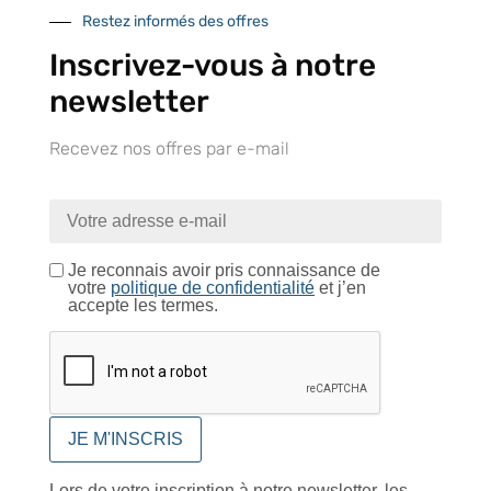
Restez informés des offres
Inscrivez-vous à notre
Près de 5000
9 commerciaux
4 modes de paiement
références produits
dédiés en France et
Paiement CB
newsletter
DOM-TOM
sécurisé
Recevez nos offres par e-mail
Catalogue
Je reconnais avoir pris connaissance de
votre
politique de confidentialité
et j’en
accepte les termes.
Tutoriels Vidéos
Conseils et astuces
Lors de votre inscription à notre newsletter, les