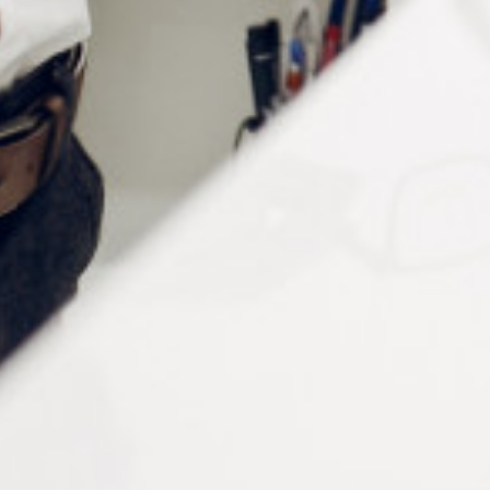
Informations complémentaires
Forme
‎Tubulaire
Type d'ampoule
‎Compact Fluorescent Light (CFL)
Conditionnement
à la pièce