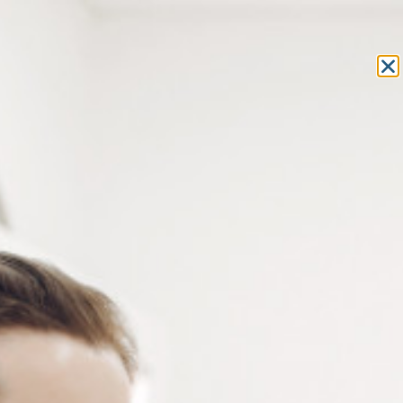
Equipement et outillage
pour les professionnels de l’optique
MON COMPTE
MON PANIER
ACCUEIL
»
OPTOMÉTRIE
»
ACCESSOIRES
» FACE À MAIN ET
CYLINDRE
ACCESSOIRES
FACE À MAIN ET CYLINDRE