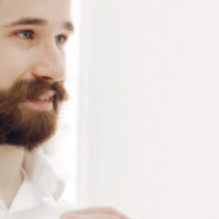
5 résultats affichés
ASSORTIMENT DE
FACE BINOCULAIRE À
CYLINDRES CROISÉS
CLIPPER DES VERRES
+/-0.25 ET +/- 0.50
D’ESSAIS
À partir de : -
Connectez vous pour voir votre
tarif