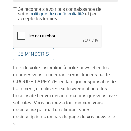
Conseils et astuces
Je reconnais avoir pris connaissance de
votre
politique de confidentialité
et j’en
accepte les termes.
Foire aux questions
Lors de votre inscription à notre newsletter, les
données vous concernant seront traitées par le
Inscription à la newsletter
GROUPE LAPEYRE, en tant que responsable de
traitement, et utilisées exclusivement pour les
besoins de l’envoi des informations que vous avez
sollicités. Vous pourrez à tout moment vous
J'accepte de recevoir la lettre d'information
désinscrire par mail en cliquant sur «
désinscription » en bas de page de vos newsletter
Envoyer
».
Alternative: