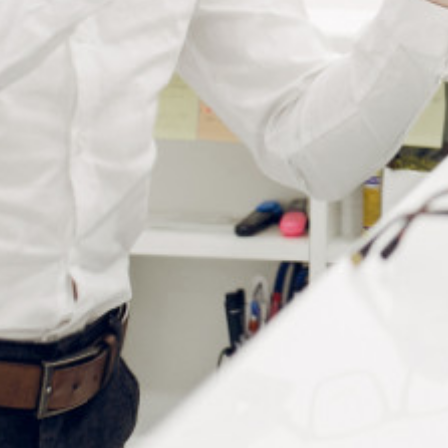
CONTACTEZ-NOUS
Tél :
+33 (0)2 35 07 81 41
Du lundi au vendredi
9h-12h et 13h30–17h
UNE QUESTION ?
Envoyez-nous votre message. Nous vous répondrons dans les