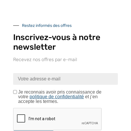
Conseils et astuces
Restez informés des offres
Inscrivez-vous à notre
newsletter
Recevez nos offres par e-mail
Foire aux questions
Je reconnais avoir pris connaissance de
votre
politique de confidentialité
et j’en
accepte les termes.
Inscription à la newsletter
J'accepte de recevoir la lettre d'information