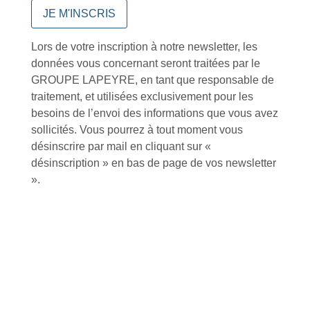
Envoyer
Alternative:
Lors de votre inscription à notre newsletter, les
Services et Produits
données vous concernant seront traitées par le
GROUPE LAPEYRE, en tant que responsable de
Lapeyre et moi
Catalogue
traitement, et utilisées exclusivement pour les
Commande par référence produit
Mon compte
besoins de l’envoi des informations que vous avez
Mes produits favoris
Qui sommes-nous ?
sollicités. Vous pourrez à tout moment vous
Conditions Générales de Vente
Notre vision et nos valeurs
désinscrire par mail en cliquant sur «
Modalités de paiement
Notre équipe
désinscription » en bas de page de vos newsletter
Politique de retour produits
L'outillage by Lapeyre
».
Livraison
Notre engagement qualité
Click and Collect
Actualités
Nous rejoindre
Besoin d'aide ?
Nos offres
Nous sommes à votre écoute au
Nouveaux produits
+33 (0)2 35 07 81 41
Made in France
Conseils et astuces
Sur-mesure
Tutos Vidéos