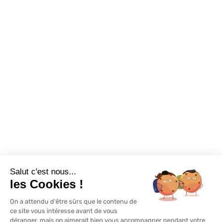
Confort visuel
Foire aux questions
Assortiments
Nous contacter
Promotions
Destockage
Exclusivité WEB
Restons connectés
Salut c'est nous...
Mentions légales
Politique de confidentialité
Plan du site
les Cookies !
On a attendu d'être sûrs que le contenu de
© Lapeyre 2022 Tous droits réservés
ce site vous intéresse avant de vous
déranger, mais on aimerait bien vous accompagner pendant votre