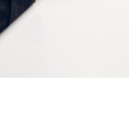
meilleurs délais
Contactez-nous
À VOTRE SERVICE
Lapeyre Groupe s’engage à vous apporter une qualité de
service et de produits optimales
Notre engagement qualité
Bienvenue sur le site
LAPEYRE GROUPE