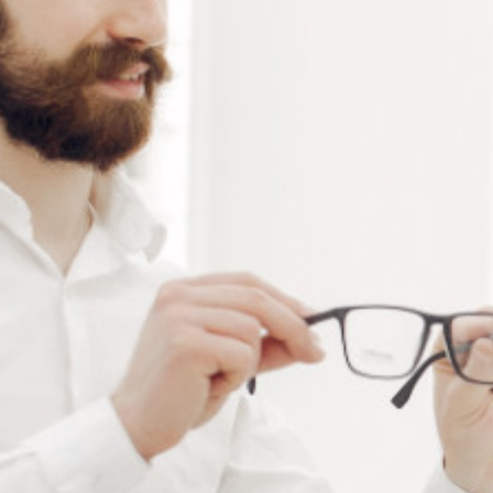
2 résultats affichés
AGRAFE CHAUDE POUR
APPAREIL À INCRUSTER
AP299
LES CHARNIÈRES
Connectez vous pour voir votre
Connectez vous pour voir votre
tarif
tarif