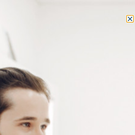
Equipement et outillage
pour les professionnels de l’optique
MON COMPTE
MON PANIER
ACCUEIL
»
MACHINES
» RÉPARATION
MACHINES
RÉPARATION