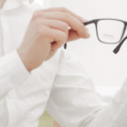
Les pads BluEdge
Les pastilles autocollantes BluEdge s’utilisent sur tous
types de verres standards et traités antireflets. La
combinaison de la mousse et de l’adhésif offre une
conformabilité et une compatibilité exceptionnelles
avec la plupart des équipements et des blocs. Les pads
BluEdge sont compatible avec la plupart des
équipements et des blocs. Elles sont idéalement
utilisées avec des masques de bordure pour les
revêtements A/R glissants. Vendu par rouleau de 1000
pièces – Prix NET HT