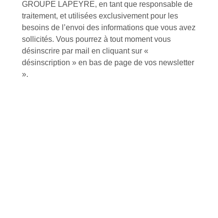
GROUPE LAPEYRE, en tant que responsable de
traitement, et utilisées exclusivement pour les
besoins de l’envoi des informations que vous avez
Inscription à la newsletter
sollicités. Vous pourrez à tout moment vous
désinscrire par mail en cliquant sur «
désinscription » en bas de page de vos newsletter
J'accepte de recevoir la lettre d'information
».
Envoyer
Alternative:
Services et Produits
Lapeyre et moi
Catalogue
Commande par référence produit
Mon compte
Mes produits favoris
Qui sommes-nous ?
Conditions Générales de Vente
Notre vision et nos valeurs
Modalités de paiement
Notre équipe
Politique de retour produits
L'outillage by Lapeyre
Livraison
Notre engagement qualité