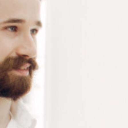
Voici le seul résultat
PAD BLUEDGE RONDE
Ø18MM SMALL ROUND
Connectez vous pour voir votre
tarif