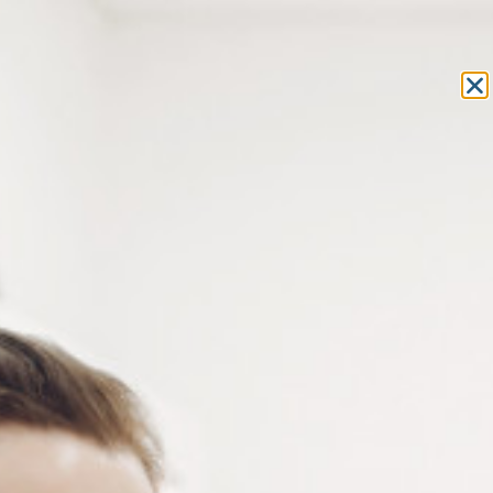
Equipement et outillage
pour les professionnels de l’optique
MON COMPTE
MON PANIER
ACCUEIL
»
CONSOMMABLES
»
PASTILLES ADHÉSIVES
» PADS
BLUEDGE
PASTILLES ADHÉSIVES
PADS BLUEDGE