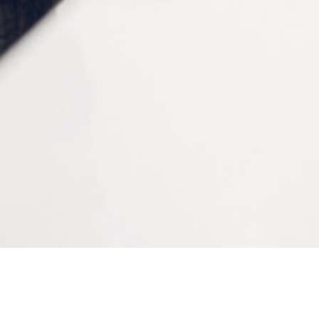
adhésives BluEdge
Pad Ø24 mm Large Round
Pad Ø18 mm Half-Eye
Pad Ø17 mm Ellipse
Pad Ø18 mm Small Round
Pad Ø26 mm XL Round
Pad Ø22 mm Full Round
Pad Ø14 mm XS Small
CONTACTEZ-NOUS
Tél :
+33 (0)2 35 07 81 41
Du lundi au vendredi
9h-12h et 13h30–17h