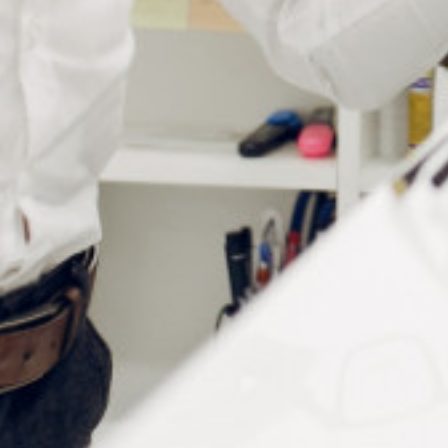
Caractéristiques des pads BluEdge
S’utilise sur tous types de verres standards et
traités antireflets
Conformabilité exceptionnelle : Idéal pour
l’utilisation de masques de bordure pour les
revêtements A/R glissants (1,000/Roll)
Notre gamme de pastilles